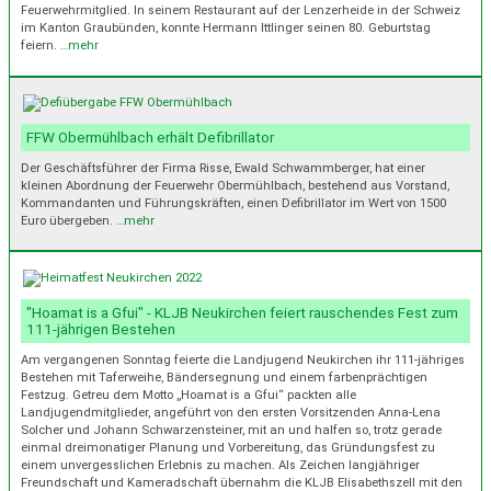
Feuerwehrmitglied. In seinem Restaurant auf der Lenzerheide in der Schweiz
im Kanton Graubünden, konnte Hermann Ittlinger seinen 80. Geburtstag
feiern.
…mehr
FFW Obermühlbach erhält Defibrillator
Der Geschäftsführer der Firma Risse, Ewald Schwammberger, hat einer
kleinen Abordnung der Feuerwehr Obermühlbach, bestehend aus Vorstand,
Kommandanten und Führungskräften, einen Defibrillator im Wert von 1500
Euro übergeben.
…mehr
"Hoamat is a Gfui" - KLJB Neukirchen feiert rauschendes Fest zum
111-jährigen Bestehen
Am vergangenen Sonntag feierte die Landjugend Neukirchen ihr 111-jähriges
Bestehen mit Taferweihe, Bändersegnung und einem farbenprächtigen
Festzug. Getreu dem Motto „Hoamat is a Gfui“ packten alle
Landjugendmitglieder, angeführt von den ersten Vorsitzenden Anna-Lena
Solcher und Johann Schwarzensteiner, mit an und halfen so, trotz gerade
einmal dreimonatiger Planung und Vorbereitung, das Gründungsfest zu
einem unvergesslichen Erlebnis zu machen. Als Zeichen langjähriger
Freundschaft und Kameradschaft übernahm die KLJB Elisabethszell mit den