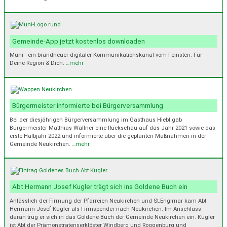
Gemeinde-App jetzt kostenlos downloaden
Muni - ein brandneuer digitaler Kommunikationskanal vom Feinsten. Für
Deine Region & Dich.
…mehr
Bürgermeister informierte bei Bürgerversammlung
Bei der diesjährigen Bürgerversammlung im Gasthaus Hiebl gab
Bürgermeister Matthias Wallner eine Rückschau auf das Jahr 2021 sowie das
erste Halbjahr 2022 und informierte über die geplanten Maßnahmen in der
Gemeinde Neukirchen.
…mehr
Abt Hermann Josef Kugler trägt sich ins Goldene Buch ein
Anlässlich der Firmung der Pfarreien Neukirchen und St.Englmar kam Abt
Hermann Josef Kugler als Firmspender nach Neukirchen. Im Anschluss
daran trug er sich in das Goldene Buch der Gemeinde Neukirchen ein. Kugler
ist Abt der Prämonstratenserklöster Windberg und Roggenburg und