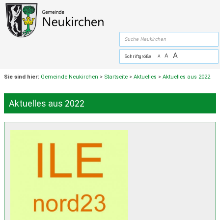
Zum Inhalt
,
zur Navigation
oder
zur Startseite
springen.
chließen
suche
A
A
Schriftgröße
A
Sie sind hier:
Gemeinde Neukirchen
>
Startseite
>
Aktuelles
>
Aktuelles aus 2022
Aktuelles aus 2022