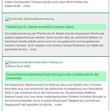
ersten Vorsitzenden Theresa Schötz und Lukas Michl hierbei die
Patenschaft.
…mehr
Pfarrkirche St. Martin erstrahlt in neuem Glanz
Die Außensanierung der Pfarrkirche St. Martin konnte vergangene Woche wie
geplant abgeschlossen werden. Diese wurde nötig, da zahlreiche Balken im
Dachstuhl bereits defekt waren und nun ausgetauscht und ausgebessert
werden mussten. Auch ergaben sich hieraus bereits Bedenken zur Statik der
gesamten Kirche.
…mehr
Staatsminister Bernreiter beim Eintrag in das Goldene Buch der
Gemeinde
Der Bayerische Staatsminister für Wohnen, Bau und Verkehr, Herr Christian
Bernreiter, trug sich anlässlich der politischen Kundgebung zum Heimatfest
2022 in das Goldenen Buch der Gemeinde ein. Bürgermeister Matthias
Wallner freute sich, hier einen niederbayerischen Politiker mit tiefen Wurzeln in
der Kommunalpolitik, die er in seiner 20-jährigen Tätigkeit als Landrat von
Deggendorf hat, begrüßen zu dürfen.
…mehr