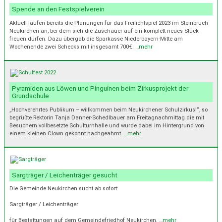
Spende an den Festspielverein
Aktuell laufen bereits die Planungen für das Freilichtspiel 2023 im Steinbruch
Neukirchen an, bei dem sich die Zuschauer auf ein komplett neues Stück
freuen dürfen. Dazu übergab die Sparkasse Niederbayern-Mitte am
Wochenende zwei Schecks mit insgesamt 700€.
…mehr
Pyramiden aus Löwen und Pinguinen beim Zirkusprojekt der
Grundschule
„Hochverehrtes Publikum – willkommen beim Neukirchener Schulzirkus!“, so
begrüßte Rektorin Tanja Danner-Schedlbauer am Freitagnachmittag die mit
Besuchern vollbesetzte Schulturnhalle und wurde dabei im Hintergrund von
einem kleinen Clown gekonnt nachgeahmt.
…mehr
Sargträger / Leichenträger gesucht
Die Gemeinde Neukirchen sucht ab sofort:
Sargträger / Leichenträger
für Bestattungen auf dem Gemeindefriedhof Neukirchen.
…mehr