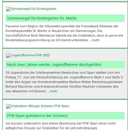
Sonnensegel für Kindergarten St. Martin
Passend zum Beginn der Hitzewelle spendete der Freizeitpark Edelwies der
Kindertagesstätte St. Martin in Neukirchen ein Sonnensegel. Der
Geschäftsführer Rudi Steinbauer betonte bei der Installation, dass er gerne die
Kinderbetreuungseinrichtung vor Ort damit unterstütze.
…mehr
Nach zwei Jahren wieder Jugendflamme durchgeführt
18 Jugendliche der Ortsfeuerwehren Neukirchen und Sparr stellten sich am
Freitag, 17. Juni der Herausforderung der Jugendflamme Stufe 1 und Stufe 2.
Unter den Augen von Kreisbrandinspektor Markus Weber, Bereichsjugendwart
Richard Marchner und Kreisbrandmeister Günther Neuhierl meisterten alle
das Abzeichen mit Bravour.
…mehr
FFW Sparr gratuliert in der Schweiz
Vor kurzem unternahm eine kleine Abordnung der FFW Sparr einen nicht
alltäglichen Einsatz zur Gratulation für ein jahrzehntelanges