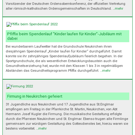
Vorsitzender der Deutschen Ordensobernkonferenz, der offiziellen Vertretung
aller römisch-katholischen Ordensgemeinschaften in Deutschland.
…mehr
Pfiffix beim Spendenlauf "Kinder laufen für Kinder"-Jubiläum mit
dabei
Bei wunderbarem Laufwetter hat die Grundschule Neukirchen ihren
diesjährigen Spendenlauf „Kinder laufen für Kinder“ durchgeführt. Damit
konnte sie ihr zehnjähriges Spendenlaufjubiläum feierlich begehen. In der
Sportgrundschule, die als wesentlichen Entwicklungsbaustein auch die
Gesundheitserziehung hat, wurde mit den Klassen 1 bis 3 in regelmäßigen
Abständen das Gesundheitsprogramm Pfiffix durchgeführt.
…mehr
Firmung in Neukirchen gefeiert
31 Jugendliche aus Neukirchen und 17 Jugendliche aus St.Englmar
empfingen am Freitag in der Pfarrkirche St. Martin, Neukirchen, von Abt
Hermann Josef Kugler die Firmung. Die musikalische Gestaltung erfolgte
durch die Pfarreien Neukirchen und St. Englmar. Ebenso trugen alle Firmlinge
gemeinsam zur würdigen Gestaltung des Gottesdienstes bei, hierzu waren sie
bestens vorbereitet.
…mehr