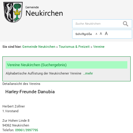
Zum Inhalt
,
zur Navigation
oder
zur Startseite
springen.
chließen
suche
A
A
Schriftgröße
A
Sie sind hier:
Gemeinde Neukirchen
>
Tourismus & Freizeit
>
Vereine
Vereine Neukirchen (Suchergebnis)
Alphabetische Auflistung der Neukirchener Vereine
…mehr
Detailansicht des Vereins
Harley-Freunde Danubia
Herbert Zollner
1.Vorstand
Zur Hohen Linde 8
94362 Neukirchen
Telefon:
09961/3997795