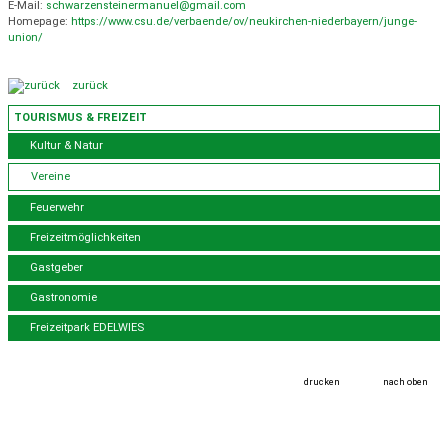
E-Mail:
schwarzensteinermanuel@gmail.com
Homepage:
https://www.csu.de/verbaende/ov/neukirchen-niederbayern/junge-
union/
zurück
TOURISMUS & FREIZEIT
Kultur & Natur
Vereine
Feuerwehr
Freizeitmöglichkeiten
Gastgeber
Gastronomie
Freizeitpark EDELWIES
drucken
nach oben