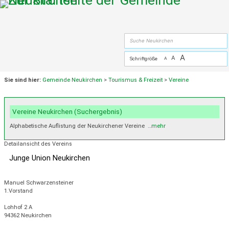
Zum Inhalt
,
zur Navigation
oder
zur Startseite
springen.
suche
A
A
Schriftgröße
A
Sie sind hier:
Gemeinde Neukirchen
>
Tourismus & Freizeit
>
Vereine
Vereine Neukirchen (Suchergebnis)
Alphabetische Auflistung der Neukirchener Vereine
…mehr
Detailansicht des Vereins
Junge Union Neukirchen
Manuel Schwarzensteiner
1.Vorstand
Lohhof 2 A
94362 Neukirchen