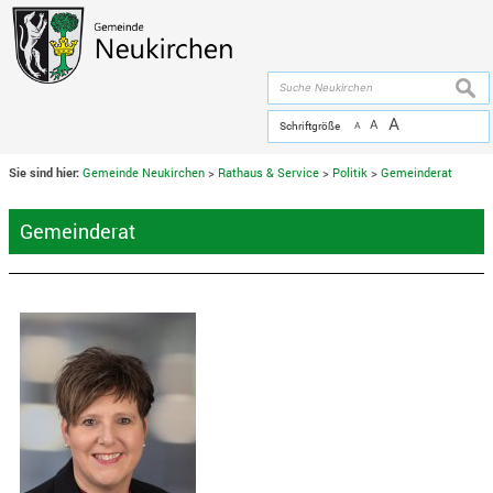
Zum Inhalt
,
zur Navigation
oder
zur Startseite
springen.
chließen
suche
A
A
Schriftgröße
A
Sie sind hier:
Gemeinde Neukirchen
>
Rathaus & Service
>
Politik
>
Gemeinderat
Gemeinderat