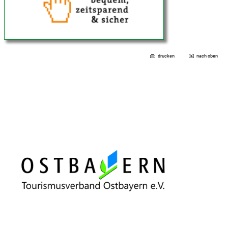
drucken
nach oben