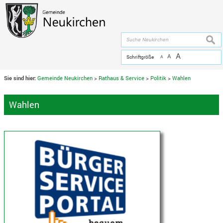
Zum Inhalt
,
zur Navigation
oder
zur Startseite
springen.
chließen
suche
A
A
Schriftgröße
A
Sie sind hier:
Gemeinde Neukirchen
>
Rathaus & Service
>
Politik
>
Wahlen
Wahlen