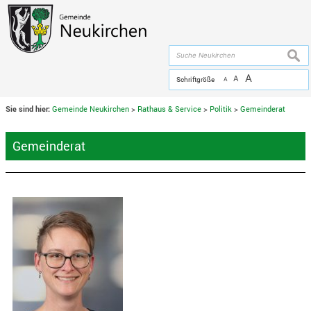
Zum Inhalt
,
zur Navigation
oder
zur Startseite
springen.
chließen
suche
A
A
Schriftgröße
A
Sie sind hier:
Gemeinde Neukirchen
>
Rathaus & Service
>
Politik
>
Gemeinderat
Gemeinderat