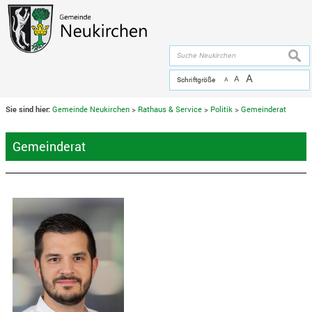
Zum Inhalt
,
zur Navigation
oder
zur Startseite
springen.
chließen
suche
A
A
Schriftgröße
A
Sie sind hier:
Gemeinde Neukirchen
>
Rathaus & Service
>
Politik
>
Gemeinderat
Gemeinderat