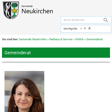
Zum Inhalt
,
zur Navigation
oder
zur Startseite
springen.
chließen
suche
A
A
Schriftgröße
A
Sie sind hier:
Gemeinde Neukirchen
>
Rathaus & Service
>
Politik
>
Gemeinderat
Gemeinderat