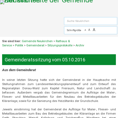
Zum Inhalt
,
zur Navigation
oder
zur Startseite
springen.
suche
A
A
Schriftgröße
A
Sie sind hier:
Gemeinde Neukirchen
>
Rathaus &
Service
>
Politik
>
Gemeinderat
>
Sitzungsprotokolle
>
Archiv
Gemeinderatssitzung vom 05.10.2016
Aus dem Gemeinderat
In seiner letzten Sitzung hatte sich der Gemeinderat in der Hauptsache mit
Stellungnahmen zum Landesentwicklungsplanentwurf und zum Entwurf des
Regionalplan Donau-Wald zum Kapitel Freiraum, Natur und Landschaft zu
befassen. Außerdem vergab das Gemeindegremium die Aufträge der Maler-,
Fliesen- und Metallbauarbeiten für den Neubau des Betriebsgebäudes der
Kläranlage, sowie für die Sanierung des Heizöltanks der Grundschule.
Jeweils einstimmig hat der Gemeinderat die Aufträge für Maler-, Fliesen- und
Metallbauarbeiten zum Bau des Betriebsgebäudes der Kläranlage an die Firmen
Geith Straubing, Weindl Kollnburg und Zwickenpflug Windberg bei einer