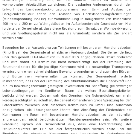
wohnortnaher Arbeitsplätze zu sichern. Die geplanten Änderungen durch den
Entwurf des Landesentwick-lungsprogramms zum Um- und Ausbau der
Energieinfrastruktur sehen den Abstand von Höchstspannungsfreileitungen
(Mindestspannung 220 kV) zur Wohnbebauung in Baugebieten von mindestens
400 m und 200 m zu Wohngebäuden im Außenbereich als Grundsatz vor. Hier
forderte der Gemeinderat, dass diese Regelung zum Schutz der Wohnbevölkerung
und von Siedlungsgebieten nicht nur als Grundsatz, sondern als Ziel erklärt
werden sollte.
Besonders bei der Ausweisung von Teilräumen mit besonderem Handlungsbedarf
(RmbH) sah der Gemeinderat erheblichen Änderungsbedarf. Die Gemeinde liegt
über den gemäß LEP-Entwurf von 85 % auf 90 % angeglichenen Strukturindikator
und wird damit als Kom-mune nicht berücksichtigt. Bei der Ermittlung des
Strukturindikators für die jeweilige Kommune wird die notwendige Transparenz
vermisst, um eine nachvollziehbare Bewertung vornehmen und auch den Bürgern
und Bürgerinnen weitervermitteln zu können. Der Gemeinderat forderte
insbesondere, dass bei der Ermittlung des Strukturindikators die Finanzkraft und
die im Bewertungszeitraum getätigten Investitionen zur Schaffung gleichwertiger
Lebensbedingungen im ländlichen Raum als weitere Beurteilungskriterien
berücksichtigt werden. Zudem sah das Gremium die Notwendigkeit, um mehr
Fördergerechtigkeit zu schaffen, die der-zeit vorhandenen große Spreizung bei den
Fördersätzen zwischen den einzelnen Kommunen im RmbH und außerhalb
anzugleichen. Als Lösungsansatz könnte eine Abstufung der Fördersätze der
Kommunen im Raum mit besonderem Handlungsbedarf zu den räumlich
angrenzenden, nicht berücksichtigten Nachbargemeinden sein. Als weitere
Forderung sprach der Gemeinderat aus, dass eine Fortschreibung des
Strukturindikators im LEP als Ziel festgeschrieben werden sollte und die
Einstufung der einzelnen Kommunen und Landkreise in festzulegenden