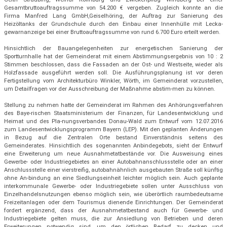
Gesamtbruttoauftragssumme von 54.200 € vergeben. Zugleich konnte an die
Firma Manfred Lang GmbH,Geiselhöring, der Auftrag zur Sanierung des
Heizöltanks der Grundschule durch den Einbau einer Innenhülle mit Lecka-
gewarnanzeige bei einer Bruttoauftragssumme von rund 6.700 Euro erteilt werden.
Hinsichtlich der Bauangelegenheiten zur energetischen Sanierung der
Sportturnhalle hat der Gemeinderat mit einem Abstimmungsergebnis von 10 : 2
Stimmen beschlossen, dass die Fassaden an der Ost- und Westseite, wieder als
Holzfassade ausgeführt werden soll. Die Ausführungsplanung ist vor deren
Fertigstellung vom Architekturbüro Winkler, Wörth, im Gemeinderat vorzustellen,
um Detailfragen vor der Ausschreibung der Maßnahme abstim-men zu können.
Stellung zu nehmen hatte der Gemeinderat im Rahmen des Anhörungsverfahren
des Baye-rischen Staatsministerium der Finanzen, für Landesentwicklung und
Heimat und des Pla-nungsverbandes Donau-Wald zum Entwurf vom 12.07.2016
zum Landesentwicklungsprogramm Bayern (LEP). Mit den geplanten Änderungen
in Bezug auf die Zentralen Orte bestand Einverständnis seitens des
Gemeinderates. Hinsichtlich des sogenannten Anbindegebots, sieht der Entwurf
eine Erweiterung um neue Ausnahmetatbestände vor. Die Ausweisung eines
Gewerbe- oder Industriegebietes an einer Autobahnanschlussstelle oder an einer
Anschlussstelle einer vierstreifig, autobahnähnlich ausgebauten Straße soll künftig
ohne An-bindung an eine Siedlungseinheit leichter möglich sein. Auch geplante
interkommunale Gewerbe- oder Industriegebiete sollen unter Ausschluss von
Einzelhandelsnutzungen ebenso möglich sein, wie überörtlich raumbedeutsame
Freizeitanlagen oder dem Tourismus dienende Einrichtungen. Der Gemeinderat
fordert ergänzend, dass der Ausnahmetatbestand auch für Gewerbe- und
Industriegebiete gelten muss, die zur Ansiedlung von Betrieben und deren
Erweiterungen notwendig sind, um den örtlichen Bedarf zu decken und