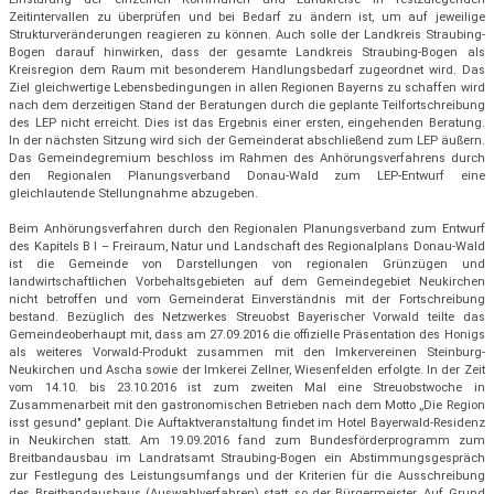
Zeitintervallen zu überprüfen und bei Bedarf zu ändern ist, um auf jeweilige
Strukturveränderungen reagieren zu können. Auch solle der Landkreis Straubing-
Bogen darauf hinwirken, dass der gesamte Landkreis Straubing-Bogen als
Kreisregion dem Raum mit besonderem Handlungsbedarf zugeordnet wird. Das
Ziel gleichwertige Lebensbedingungen in allen Regionen Bayerns zu schaffen wird
nach dem derzeitigen Stand der Beratungen durch die geplante Teilfortschreibung
des LEP nicht erreicht. Dies ist das Ergebnis einer ersten, eingehenden Beratung.
In der nächsten Sitzung wird sich der Gemeinderat abschließend zum LEP äußern.
Das Gemeindegremium beschloss im Rahmen des Anhörungsverfahrens durch
den Regionalen Planungsverband Donau-Wald zum LEP-Entwurf eine
gleichlautende Stellungnahme abzugeben.
Beim Anhörungsverfahren durch den Regionalen Planungsverband zum Entwurf
des Kapitels B I – Freiraum, Natur und Landschaft des Regionalplans Donau-Wald
ist die Gemeinde von Darstellungen von regionalen Grünzügen und
landwirtschaftlichen Vorbehaltsgebieten auf dem Gemeindegebiet Neukirchen
nicht betroffen und vom Gemeinderat Einverständnis mit der Fortschreibung
bestand. Bezüglich des Netzwerkes Streuobst Bayerischer Vorwald teilte das
Gemeindeoberhaupt mit, dass am 27.09.2016 die offizielle Präsentation des Honigs
als weiteres Vorwald-Produkt zusammen mit den Imkervereinen Steinburg-
Neukirchen und Ascha sowie der Imkerei Zellner, Wiesenfelden erfolgte. In der Zeit
vom 14.10. bis 23.10.2016 ist zum zweiten Mal eine Streuobstwoche in
Zusammenarbeit mit den gastronomischen Betrieben nach dem Motto „Die Region
isst gesund" geplant. Die Auftaktveranstaltung findet im Hotel Bayerwald-Residenz
in Neukirchen statt. Am 19.09.2016 fand zum Bundesförderprogramm zum
Breitbandausbau im Landratsamt Straubing-Bogen ein Abstimmungsgespräch
zur Festlegung des Leistungsumfangs und der Kriterien für die Ausschreibung
des Breitbandausbaus (Auswahlverfahren) statt, so der Bürgermeister. Auf Grund