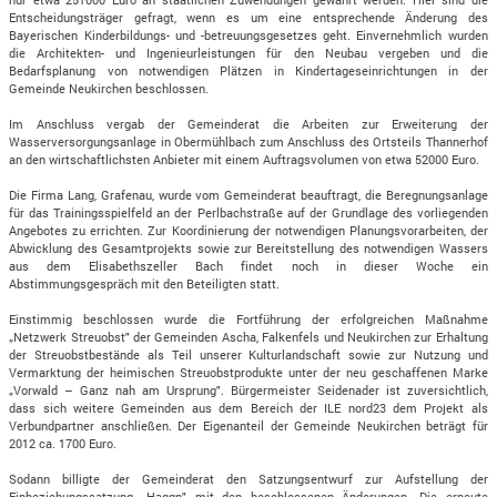
Entscheidungsträger gefragt, wenn es um eine entsprechende Änderung des
Bayerischen Kinderbildungs- und -betreuungsgesetzes geht. Einvernehmlich wurden
die Architekten- und Ingenieurleistungen für den Neubau vergeben und die
Bedarfsplanung von notwendigen Plätzen in Kindertageseinrichtungen in der
Gemeinde Neukirchen beschlossen.
Im Anschluss vergab der Gemeinderat die Arbeiten zur Erweiterung der
Wasserversorgungsanlage in Obermühlbach zum Anschluss des Ortsteils Thannerhof
an den wirtschaftlichsten Anbieter mit einem Auftragsvolumen von etwa 52000 Euro.
Die Firma Lang, Grafenau, wurde vom Gemeinderat beauftragt, die Beregnungsanlage
für das Trainingsspielfeld an der Perlbachstraße auf der Grundlage des vorliegenden
Angebotes zu errichten. Zur Koordinierung der notwendigen Planungsvorarbeiten, der
Abwicklung des Gesamtprojekts sowie zur Bereitstellung des notwendigen Wassers
aus dem Elisabethszeller Bach findet noch in dieser Woche ein
Abstimmungsgespräch mit den Beteiligten statt.
Einstimmig beschlossen wurde die Fortführung der erfolgreichen Maßnahme
„Netzwerk Streuobst" der Gemeinden Ascha, Falkenfels und Neukirchen zur Erhaltung
der Streuobstbestände als Teil unserer Kulturlandschaft sowie zur Nutzung und
Vermarktung der heimischen Streuobstprodukte unter der neu geschaffenen Marke
„Vorwald – Ganz nah am Ursprung". Bürgermeister Seidenader ist zuversichtlich,
dass sich weitere Gemeinden aus dem Bereich der ILE nord23 dem Projekt als
Verbundpartner anschließen. Der Eigenanteil der Gemeinde Neukirchen beträgt für
2012 ca. 1700 Euro.
Sodann billigte der Gemeinderat den Satzungsentwurf zur Aufstellung der
Einbeziehungssatzung „Haggn" mit den beschlossenen Änderungen. Die erneute