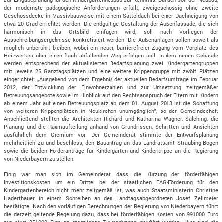
der modernste pädagogische Anforderungen erfüllt, zweigeschossig ohne zweite
Geschossdecke in Massivbauweise mit einem Satteldach bei einer Dachneigung von
etwa 20 Grad errichtet werden. Die endgültige Gestaltung der Außenfassade, die sich
harmonisch in das Ortsbild einfügen wird, soll nach Vorliegen der
Ausschreibungsergebnisse konkretisiert werden. Die Außenanlagen sollen soweit als
möglich unberührt bleiben, wobei ein neuer, barrierefreier Zugang vom Vorplatz des
Heizwerkes über einen flach abfallenden Weg erfolgen soll. In dem neuen Gebäude
werden entsprechend der aktualisierten Bedarfsplanung zwei Kindergartengruppen
mit jeweils 25 Ganztagsplätzen und eine weitere Krippengruppe mit zwölf Plätzen
eingerichtet. „Ausgehend von dem Ergebnis der aktuellen Bedarfsumfrage im Februar
2012, der Entwicklung der Einwohnerzahlen und zur Umsetzung zeitgemäßer
Betreuungsangebote sowie im Hinblick auf den Rechtsanspruch der Eltern mit Kindern
ab einem Jahr auf einen Betreuungsplatz ab dem 01. August 2013 ist die Schaffung
von weiteren Krippenplätzen in Neukirchen unumgänglich", so der Gemeindechef.
Anschließend stellten die Architekten Richard und Katharina Wagner, Salching, die
Planung und die Raumaufteilung anhand von Grundrissen, Schnitten und Ansichten
ausführlich dem Gremium vor. Der Gemeinderat stimmte der Entwurfsplanung
mehrheitlich zu und beschloss, den Bauantrag an das Landratsamt Straubing-Bogen
sowie die beiden Förderanträge für Kindergarten und Kinderkrippe an die Regierung
von Niederbayern zu stellen.
Einig war man sich im Gemeinderat, dass die Kürzung der förderfähigen
Investitionskosten um ein Drittel bei der staatlichen FAG-Förderung für den
Kindergartenbereich nicht mehr zeitgemäß ist, was auch Staatsministerin Christine
Haderthauer in einem Schreiben an den Landtagsabgeordneten Josef Zellmeier
bestätigte. Nach den vorläufigen Berechnungen der Regierung von Niederbayern führt
die derzeit geltende Regelung dazu, dass bei förderfähigen Kosten von 991000 Euro
nur etwa 251000 Euro an staatlichen Zuwendungen gewährt werden. Hier sind die