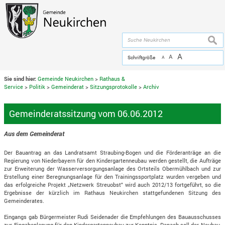
Zum Inhalt
,
zur Navigation
oder
zur Startseite
springen.
chließen
suche
A
A
Schriftgröße
A
Sie sind hier:
Gemeinde Neukirchen
>
Rathaus &
Service
>
Politik
>
Gemeinderat
>
Sitzungsprotokolle
>
Archiv
Gemeinderatssitzung vom 06.06.2012
Aus dem Gemeinderat
Der Bauantrag an das Landratsamt Straubing-Bogen und die Förderanträge an die
Regierung von Niederbayern für den Kindergartenneubau werden gestellt, die Aufträge
zur Erweiterung der Wasserversorgungsanlage des Ortsteils Obermühlbach und zur
Erstellung einer Beregnungsanlage für den Trainingssportplatz wurden vergeben und
das erfolgreiche Projekt „Netzwerk Streuobst" wird auch 2012/13 fortgeführt, so die
Ergebnisse der kürzlich im Rathaus Neukirchen stattgefundenen Sitzung des
Gemeinderates.
Eingangs gab Bürgermeister Rudi Seidenader die Empfehlungen des Bauausschusses
zur Eingabeplanung für den Kindergartenneubau zur Kenntnis. Danach soll der Neubau,