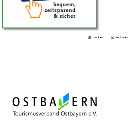
drucken
nach oben