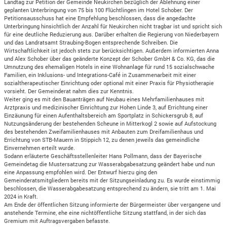
Landtag zur Petition der Gemeinde Neukirchen bezüglich der Ablehnung einer
geplanten Unterbringung von 75 bis 100 Flüchtlingen im Hotel Schober. Der
Petitionsausschuss hat eine Empfehlung beschlossen, dass die angedachte
Unterbringung hinsichtlich der Anzahl für Neukirchen nicht tragbar ist und spricht sich
für eine deutliche Reduzierung aus. Darüber erhalten die Regierung von Niederbayern
und das Landratsamt Straubing-Bogen entsprechende Schreiben. Die
Wirtschaftlichkeit ist jedoch stets zur berücksichtigen. Außerdem informierten Anna
und Alex Schober über das geänderte Konzept der Schober GmbH & Co. KG, das die
Umnutzung des ehemaligen Hotels in eine Wohnanlage für rund 15 sozialschwache
Familien, ein Inklusions- und Integrations-Café in Zusammenarbeit mit einer
sozialtherapeutischer Einrichtung oder optional mit einer Praxis für Physiotherapie
vorsieht. Der Gemeinderat nahm dies zur Kenntnis.
Weiter ging es mit den Bauanträgen auf Neubau eines Mehrfamilienhauses mit
Arztpraxis und medizinischer Einrichtung zur Hohen Linde 3, auf Errichtung einer
Einzäunung für einen Aufenthaltsbereich am Sportplatz in Schickersgrub 8, auf
Nutzungsänderung der bestehenden Scheune in Mitterkogl 2 sowie auf Aufstockung
des bestehenden Zweifamilienhauses mit Anbauten zum Dreifamilienhaus und
Errichtung von STB-Mauern in Stippich 12, zu denen jeweils das gemeindliche
Einvernehmen erteilt wurde.
Sodann erläuterte Geschäftsstellenleiter Hans Pollmann, dass der Bayerische
Gemeindetag die Mustersatzung zur Wasserabgabesatzung geändert habe und nun
eine Anpassung empfohlen wird. Der Entwurf hierzu ging den
Gemeinderatsmitgliedern bereits mit der Sitzungseinladung zu. Es wurde einstimmig
beschlossen, die Wasserabgabesatzung entsprechend zu ändern, sie tritt am 1. Mai
2024 in Kraft.
Am Ende der öffentlichen Sitzung informierte der Bürgermeister über vergangene und
anstehende Termine, ehe eine nichtöffentliche Sitzung stattfand, in der sich das
Gremium mit Auftragsvergaben befasste.