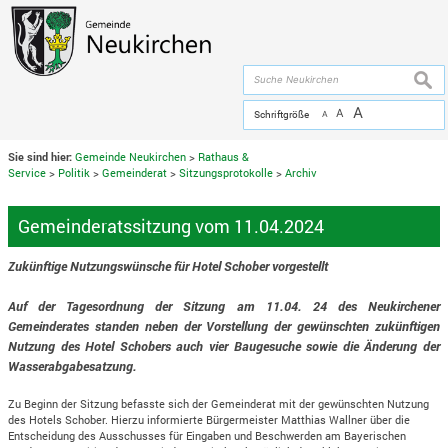
Zum Inhalt
,
zur Navigation
oder
zur Startseite
springen.
chließen
suche
A
A
Schriftgröße
A
Sie sind hier:
Gemeinde Neukirchen
>
Rathaus &
Service
>
Politik
>
Gemeinderat
>
Sitzungsprotokolle
>
Archiv
Gemeinderatssitzung vom 11.04.2024
Zukünftige Nutzungswünsche für Hotel Schober vorgestellt
Auf der Tagesordnung der Sitzung am 11.04. 24 des Neukirchener
Gemeinderates standen neben der Vorstellung der gewünschten zukünftigen
Nutzung des Hotel Schobers auch vier Baugesuche sowie die Änderung der
Wasserabgabesatzung.
Zu Beginn der Sitzung befasste sich der Gemeinderat mit der gewünschten Nutzung
des Hotels Schober. Hierzu informierte Bürgermeister Matthias Wallner über die
Entscheidung des Ausschusses für Eingaben und Beschwerden am Bayerischen