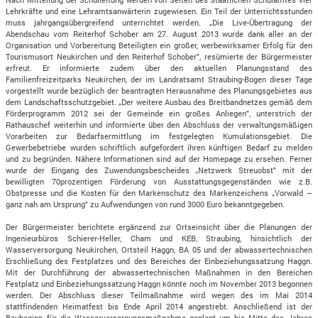
Lehrkräfte und eine Lehramtsanwärterin zugewiesen. Ein Teil der Unterrichtsstunden
muss jahrgangsübergreifend unterrichtet werden. „Die Live-Übertragung der
Abendschau vom Reiterhof Schober am 27. August 2013 wurde dank aller an der
Organisation und Vorbereitung Beteiligten ein großer, werbewirksamer Erfolg für den
Tourismusort Neukirchen und den Reiterhof Schober", resümierte der Bürgermeister
erfreut. Er informierte zudem über den aktuellen Planungsstand des
Familienfreizeitparks Neukirchen, der im Landratsamt Straubing-Bogen dieser Tage
vorgestellt wurde bezüglich der beantragten Herausnahme des Planungsgebietes aus
dem Landschaftsschutzgebiet. „Der weitere Ausbau des Breitbandnetzes gemäß dem
Förderprogramm 2012 sei der Gemeinde ein großes Anliegen", unterstrich der
Rathauschef weiterhin und informierte über den Abschluss der verwaltungsmäßigen
Vorarbeiten zur Bedarfsermittlung im festgelegten Kumulationsgebiet. Die
Gewerbebetriebe wurden schriftlich aufgefordert ihren künftigen Bedarf zu melden
und zu begründen. Nähere Informationen sind auf der Homepage zu ersehen. Ferner
wurde der Eingang des Zuwendungsbescheides „Netzwerk Streuobst" mit der
bewilligten 70prozentigen Förderung von Ausstattungsgegenständen wie z.B.
Obstpresse und die Kosten für den Markenschutz des Markenzeichens „Vorwald –
ganz nah am Ursprung" zu Aufwendungen von rund 3000 Euro bekanntgegeben.
Der Bürgermeister berichtete ergänzend zur Ortseinsicht über die Planungen der
Ingenieurbüros Schierer-Heller, Cham und KEB, Straubing, hinsichtlich der
Wasserversorgung Neukirchen, Ortsteil Haggn, BA 05 und der abwassertechnischen
Erschließung des Festplatzes und des Bereiches der Einbeziehungssatzung Haggn.
Mit der Durchführung der abwassertechnischen Maßnahmen in den Bereichen
Festplatz und Einbeziehungssatzung Haggn könnte noch im November 2013 begonnen
werden. Der Abschluss dieser Teilmaßnahme wird wegen des im Mai 2014
stattfindenden Heimatfest bis Ende April 2014 angestrebt. Anschließend ist der
Baubeginn für die Wasserversorgungsmaßnahme geplant um bis Mitte des Jahres