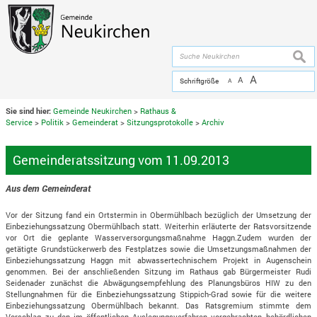
Zum Inhalt
,
zur Navigation
oder
zur Startseite
springen.
chließen
suche
A
A
Schriftgröße
A
Sie sind hier:
Gemeinde Neukirchen
>
Rathaus &
Service
>
Politik
>
Gemeinderat
>
Sitzungsprotokolle
>
Archiv
Gemeinderatssitzung vom 11.09.2013
Aus dem Gemeinderat
Vor der Sitzung fand ein Ortstermin in Obermühlbach bezüglich der Umsetzung der
Einbeziehungssatzung Obermühlbach statt. Weiterhin erläuterte der Ratsvorsitzende
vor Ort die geplante Wasserversorgungsmaßnahme Haggn.Zudem wurden der
getätigte Grundstückerwerb des Festplatzes sowie die Umsetzungsmaßnahmen der
Einbeziehungssatzung Haggn mit abwassertechnischem Projekt in Augenschein
genommen. Bei der anschließenden Sitzung im Rathaus gab Bürgermeister Rudi
Seidenader zunächst die Abwägungsempfehlung des Planungsbüros HIW zu den
Stellungnahmen für die Einbeziehungssatzung Stippich-Grad sowie für die weitere
Einbeziehungssatzung Obermühlbach bekannt. Das Ratsgremium stimmte dem
Vorschlag zu den im öffentlichen Auslegungsverfahren vorgebrachten behördlichen