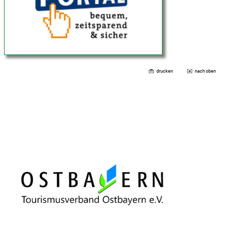
drucken
nach oben