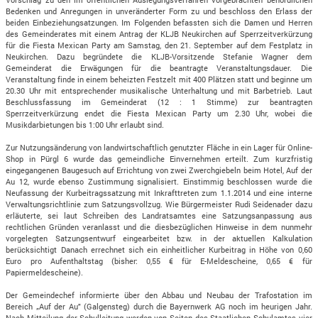
Bedenken und Anregungen in unveränderter Form zu und beschloss den Erlass der
beiden Einbeziehungsatzungen. Im Folgenden befassten sich die Damen und Herren
des Gemeinderates mit einem Antrag der KLJB Neukirchen auf Sperrzeitverkürzung
für die Fiesta Mexican Party am Samstag, den 21. September auf dem Festplatz in
Neukirchen. Dazu begründete die KLJB-Vorsitzende Stefanie Wagner dem
Gemeinderat die Erwägungen für die beantragte Veranstaltungsdauer. Die
Veranstaltung finde in einem beheizten Festzelt mit 400 Plätzen statt und beginne um
20.30 Uhr mit entsprechender musikalische Unterhaltung und mit Barbetrieb. Laut
Beschlussfassung im Gemeinderat (12 : 1 Stimme) zur beantragten
Sperrzeitverkürzung endet die Fiesta Mexican Party um 2.30 Uhr, wobei die
Musikdarbietungen bis 1:00 Uhr erlaubt sind.
Zur Nutzungsänderung von landwirtschaftlich genutzter Fläche in ein Lager für Online-
Shop in Pürgl 6 wurde das gemeindliche Einvernehmen erteilt. Zum kurzfristig
eingegangenen Baugesuch auf Errichtung von zwei Zwerchgiebeln beim Hotel, Auf der
Au 12, wurde ebenso Zustimmung signalisiert. Einstimmig beschlossen wurde die
Neufassung der Kurbeitragssatzung mit Inkrafttreten zum 1.1.2014 und eine interne
Verwaltungsrichtlinie zum Satzungsvollzug. Wie Bürgermeister Rudi Seidenader dazu
erläuterte, sei laut Schreiben des Landratsamtes eine Satzungsanpassung aus
rechtlichen Gründen veranlasst und die diesbezüglichen Hinweise in dem nunmehr
vorgelegten Satzungsentwurf eingearbeitet bzw. in der aktuellen Kalkulation
berücksichtigt Danach errechnet sich ein einheitlicher Kurbeitrag in Höhe von 0,60
Euro pro Aufenthaltstag (bisher: 0,55 € für E-Meldescheine, 0,65 € für
Papiermeldescheine).
Der Gemeindechef informierte über den Abbau und Neubau der Trafostation im
Bereich „Auf der Au" (Galgensteg) durch die Bayernwerk AG noch im heurigen Jahr.
Nach Mitteilung der Schulleitung werden von Seiten des Staatlichen Schulamtes vier