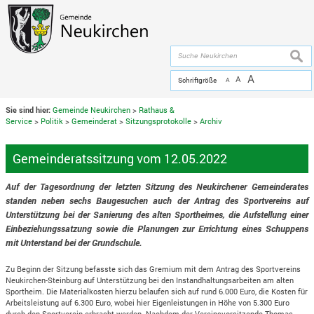
Zum Inhalt
,
zur Navigation
oder
zur Startseite
springen.
chließen
suche
A
A
Schriftgröße
A
Sie sind hier:
Gemeinde Neukirchen
>
Rathaus &
Service
>
Politik
>
Gemeinderat
>
Sitzungsprotokolle
>
Archiv
Gemeinderatssitzung vom 12.05.2022
Auf der Tagesordnung der letzten Sitzung des Neukirchener Gemeinderates
standen neben sechs Baugesuchen auch der Antrag des Sportvereins auf
Unterstützung bei der Sanierung des alten Sportheimes, die Aufstellung einer
Einbeziehungssatzung sowie die Planungen zur Errichtung eines Schuppens
mit Unterstand bei der Grundschule.
Zu Beginn der Sitzung befasste sich das Gremium mit dem Antrag des Sportvereins
Neukirchen-Steinburg auf Unterstützung bei den Instandhaltungsarbeiten am alten
Sportheim. Die Materialkosten hierzu belaufen sich auf rund 6.000 Euro, die Kosten für
Arbeitsleistung auf 6.300 Euro, wobei hier Eigenleistungen in Höhe von 5.300 Euro
durch den Sportverein erbracht werden. Nachdem der Vereinsvorsitzende Thomas