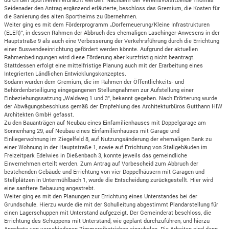
Seidenader den Antrag ergänzend erläuterte, beschloss das Gremium, die Kosten für
die Sanierung des alten Sportheims zu übernehmen.
Weiter ging es mit dem Förderprogramm „Dorferneuerung/Kleine Infrastrukturen
(ELER)“, in dessen Rahmen der Abbruch des ehemaligen Laschinger-Anwesens in der
Hauptstraße 9 als auch eine Verbesserung der Verkehrsführung durch die Errichtung
einer Buswendeeinrichtung gefördert werden könnte. Aufgrund der aktuellen
Rahmenbedingungen wird diese Förderung aber kurzfristig nicht beantragt.
Stattdessen erfolgt eine mittelfristige Planung auch mit der Erarbeitung eines
Integrierten Ländlichen Entwicklungskonzeptes.
Sodann wurden dem Gremium, die im Rahmen der Öffentlichkeits- und
Behördenbeteiligung eingegangenen Stellungnahmen zur Aufstellung einer
Einbeziehungssatzung „Waldweg 1 und 3“, bekannt gegeben. Nach Erörterung wurde
der Abwägungsbeschluss gemäß der Empfehlung des Architekturbüros Gutthann HIW
Architekten GmbH gefasst.
Zu den Bauanträgen auf Neubau eines Einfamilienhauses mit Doppelgarage am
Sonnenhang 29, auf Neubau eines Einfamilienhauses mit Garage und
Einliegerwohnung im Ziegelfeld 8, auf Nutzungsänderung der ehemaligen Bank zu
einer Wohnung in der Hauptstraße 1, sowie auf Errichtung von Stallgebäuden im
Freizeitpark Edelwies in Dießenbach 3, konnte jeweils das gemeindliche
Einvernehmen erteilt werden. Zum Antrag auf Vorbescheid zum Abbruch der
bestehenden Gebäude und Errichtung von vier Doppelhäusern mit Garagen und
Stellplätzen in Untermühlbach 1, wurde die Entscheidung zurückgestellt. Hier wird
eine sanftere Bebauung angestrebt.
Weiter ging es mit den Planungen zur Errichtung eines Unterstandes bei der
Grundschule. Hierzu wurde die mit der Schulleitung abgestimmt Plandarstellung für
einen Lagerschuppen mit Unterstand aufgezeigt. Der Gemeinderat beschloss, die
Errichtung des Schuppens mit Unterstand, wie geplant durchzuführen, und hierzu
Angebote von verschiedenen Zimmereibetrieben einzuholen. Die Arbeiten sind dann