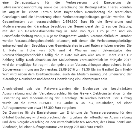
eine Beitragssatzung für die Verbesserung und Erneuerung der
Entwässerungseinrichtung sowie die Berechnung der Beitragssätze. Hierzu konnten
im August bei einem Termin beim Bayerischen Gemeindetag die rechtlichen
Grundlagen und die Umsetzung eines Verbesserungsbeitrages geklärt werden. Bei
Gesamtkosten von voraussichtlich 2.654.600 Euro für die Erweiterung und
Modernisierung der Kläranlage beschloss der Gemeinderat den Erlass der Satzung,
mit der ein Geschossflächenbeitrag in Höhe von 9,27 Euro je m² und ein
Grundflächenbeitrag von 0,30 € je m² festgesetzt wurden. Voraussichtlich im Oktober
werden Vorauszahlungsbescheide erlassen, mit denen die Verbesserungsbeiträge
entsprechend dem Beschluss des Gemeinderates in zwei Raten erhoben werden: Die
1. Rate in Höhe von 50% wird 4 Wochen nach Bekanntgabe des
Vorauszahlungsbescheides fällig, die 2. Rate mit 40% wird am 31. März 2017 zur
Zahlung fällig. Nach Abschluss der Maßnahmen, voraussichtlich im Frühjahr 2017,
wird der endgültige Beitrag mit den geleisteten Vorauszahlungen abgerechnet. In der
Bürgerversammlung am Donnerstag, 29.09.2016 um 19:30 Uhr im Gasthof Zum Hiebl-
Wirt wird neben dem Breitbandausbau auch die Modernisierung und Erneuerung der
Kläranlage Neukirchen und dessen Finanzierung ein Schwerpunkt sein.
Anschließend gab der Ratsvorsitzenden die Ergebnisse der beschränkten
Ausschreibung und den Vergabevorschlag für das Gewerk Elektroinstallation für die
Erweiterung und Modernisierung der Kläranlage Neukirchen bekannt. Der Auftrag
wurde an die Firma SCHARR TEC GmbH & Co. KG, Neukirchen, bei einer
Auftragssumme von etwa 136.300 Euro vergeben.
Der Zuschlag für die Bauleistungen zur Errichtung der Wasserversorgung für den
Ortsteil Buchaberg wird entsprechend dem Ergebnis der öffentlichen Ausschreibung
und dem Vergabevorschlag an den wirtschaftlichsten Anbieter, der Firma Zankl aus
Viechtach, bei einer Auftragssumme von knapp 207.000 Euro erteilt.