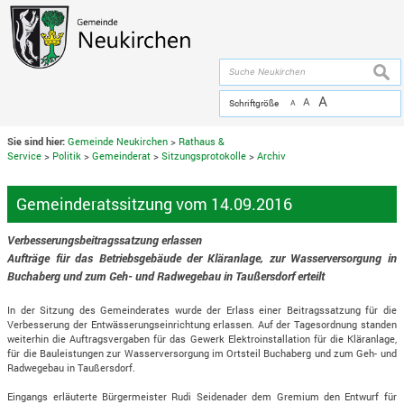
Zum Inhalt
,
zur Navigation
oder
zur Startseite
springen.
chließen
suche
A
A
Schriftgröße
A
Sie sind hier:
Gemeinde Neukirchen
>
Rathaus &
Service
>
Politik
>
Gemeinderat
>
Sitzungsprotokolle
>
Archiv
Gemeinderatssitzung vom 14.09.2016
Verbesserungsbeitragssatzung erlassen
Aufträge für das Betriebsgebäude der Kläranlage, zur Wasserversorgung in
Buchaberg und zum Geh- und Radwegebau in Taußersdorf erteilt
In der Sitzung des Gemeinderates wurde der Erlass einer Beitragssatzung für die
Verbesserung der Entwässerungseinrichtung erlassen. Auf der Tagesordnung standen
weiterhin die Auftragsvergaben für das Gewerk Elektroinstallation für die Kläranlage,
für die Bauleistungen zur Wasserversorgung im Ortsteil Buchaberg und zum Geh- und
Radwegebau in Taußersdorf.
Eingangs erläuterte Bürgermeister Rudi Seidenader dem Gremium den Entwurf für