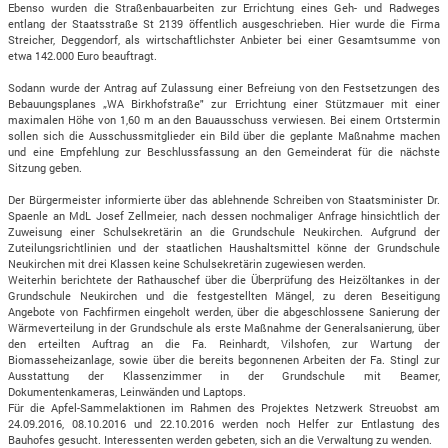
Ebenso wurden die Straßenbauarbeiten zur Errichtung eines Geh- und Radweges
entlang der Staatsstraße St 2139 öffentlich ausgeschrieben. Hier wurde die Firma
Streicher, Deggendorf, als wirtschaftlichster Anbieter bei einer Gesamtsumme von
etwa 142.000 Euro beauftragt.
Sodann wurde der Antrag auf Zulassung einer Befreiung von den Festsetzungen des
Bebauungsplanes „WA Birkhofstraße" zur Errichtung einer Stützmauer mit einer
maximalen Höhe von 1,60 m an den Bauausschuss verwiesen. Bei einem Ortstermin
sollen sich die Ausschussmitglieder ein Bild über die geplante Maßnahme machen
und eine Empfehlung zur Beschlussfassung an den Gemeinderat für die nächste
Sitzung geben.
Der Bürgermeister informierte über das ablehnende Schreiben von Staatsminister Dr.
Spaenle an MdL Josef Zellmeier, nach dessen nochmaliger Anfrage hinsichtlich der
Zuweisung einer Schulsekretärin an die Grundschule Neukirchen. Aufgrund der
Zuteilungsrichtlinien und der staatlichen Haushaltsmittel könne der Grundschule
Neukirchen mit drei Klassen keine Schulsekretärin zugewiesen werden.
Weiterhin berichtete der Rathauschef über die Überprüfung des Heizöltankes in der
Grundschule Neukirchen und die festgestellten Mängel, zu deren Beseitigung
Angebote von Fachfirmen eingeholt werden, über die abgeschlossene Sanierung der
Wärmeverteilung in der Grundschule als erste Maßnahme der Generalsanierung, über
den erteilten Auftrag an die Fa. Reinhardt, Vilshofen, zur Wartung der
Biomasseheizanlage, sowie über die bereits begonnenen Arbeiten der Fa. Stingl zur
Ausstattung der Klassenzimmer in der Grundschule mit Beamer,
Dokumentenkameras, Leinwänden und Laptops.
Für die Apfel-Sammelaktionen im Rahmen des Projektes Netzwerk Streuobst am
24.09.2016, 08.10.2016 und 22.10.2016 werden noch Helfer zur Entlastung des
Bauhofes gesucht. Interessenten werden gebeten, sich an die Verwaltung zu wenden.