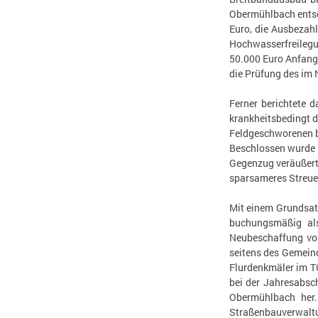
Obermühlbach entsch
Euro, die Ausbezahl
Hochwasserfreilegu
50.000 Euro Anfang
die Prüfung des im
Ferner berichtete 
krankheitsbedingt 
Feldgeschworenen b
Beschlossen wurde 
Gegenzug veräußert 
sparsameres Streuen
Mit einem Grundsatz
buchungsmäßig als
Neubeschaffung von
seitens des Gemein
Flurdenkmäler im T
bei der Jahresabsc
Obermühlbach her
Straßenbauverwalt