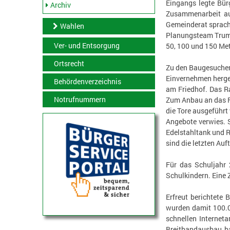
Eingangs legte Bür
Archiv
Zusammenarbeit au
Gemeinderat sprach
Wahlen
Planungsteam Trumm
Ver- und Entsorgung
50, 100 und 150 Met
Ortsrecht
Zu den Baugesuchen
Einvernehmen herge
Behördenverzeichnis
am Friedhof. Das R
Notrufnummern
Zum Anbau an das FF
die Tore ausgeführt
Angebote verwies. 
Edelstahltank und R
sind die letzten Auf
Für das Schuljahr 
Schulkindern. Eine 
Erfreut berichtete
wurden damit 100.0
schnellen Internet
Breitbandausbau ba