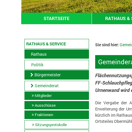
STARTSEITE
RATHAUS & 
RATHAUS & SERVICE
Sie sind hier:
Gemei
Rathaus
Gemeindera
Politik
Bürgermeister
Flächennutzungsp
FF-Schlauchpfleg
Gemeinderat
Urnenwand wird e
Mitglieder
Die Vergabe der A
Ausschüsse
Erweiterung der Ur
Fraktionen
kürzlich im Rathaus
Ortsteiles Obermüh
Sitzungsprotokolle