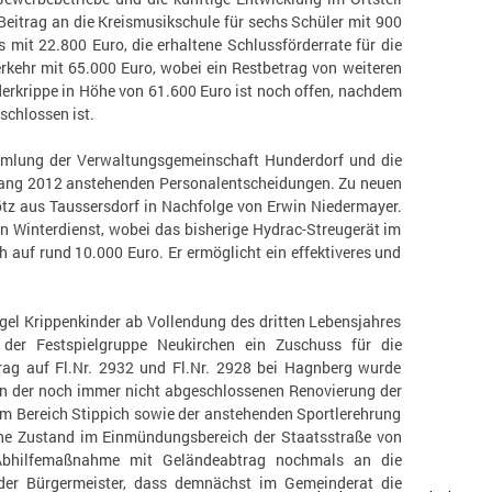
Beitrag an die Kreismusikschule für sechs Schüler mit 900
mit 22.800 Euro, die erhaltene Schlussförderrate für die
kehr mit 65.000 Euro, wobei ein Restbetrag von weiteren
rkrippe in Höhe von 61.600 Euro ist noch offen, nachdem
chlossen ist.
mmlung der Verwaltungsgemeinschaft Hunderdorf und die
fang 2012 anstehenden Personalentscheidungen. Zu neuen
z aus Taussersdorf in Nachfolge von Erwin Niedermayer.
 Winterdienst, wobei das bisherige Hydrac-Streugerät im
 auf rund 10.000 Euro. Er ermöglicht ein effektiveres und
gel Krippenkinder ab Vollendung des dritten Lebensjahres
der Festspielgruppe Neukirchen ein Zuschuss für die
rag auf Fl.Nr. 2932 und Fl.Nr. 2928 bei Hagnberg wurde
en der noch immer nicht abgeschlossenen Renovierung der
 Bereich Stippich sowie der anstehenden Sportlerehrung
iche Zustand im Einmündungsbereich der Staatsstraße von
 Abhilfemaßnahme mit Geländeabtrag nochmals an die
der Bürgermeister, dass demnächst im Gemeinderat die