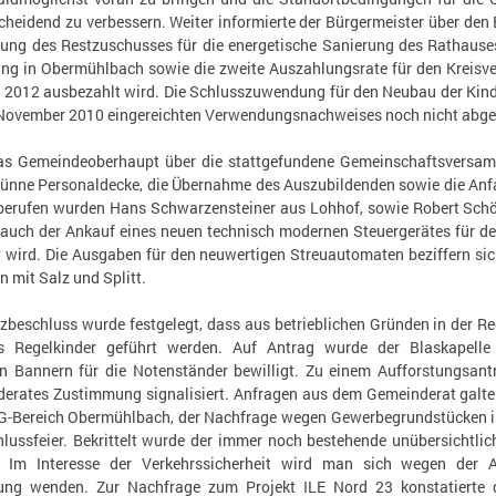
eidend zu verbessern. Weiter informierte der Bürgermeister über den 
ung des Restzuschusses für die energetische Sanierung des Rathauses 
ng in Obermühlbach sowie die zweite Auszahlungsrate für den Kreisver
 2012 ausbezahlt wird. Die Schlusszuwendung für den Neubau der Kinde
 November 2010 eingereichten Verwendungsnachweises noch nicht abges
das Gemeindeoberhaupt über die stattgefundene Gemeinschaftsversa
dünne Personaldecke, die Übernahme des Auszubildenden sowie die An
erufen wurden Hans Schwarzensteiner aus Lohhof, sowie Robert Schöt
auch der Ankauf eines neuen technisch modernen Steuergerätes für den
wird. Die Ausgaben für den neuwertigen Streuautomaten beziffern sich
 mit Salz und Splitt.
beschluss wurde festgelegt, dass aus betrieblichen Gründen in der Re
 Regelkinder geführt werden. Auf Antrag wurde der Blaskapelle 
 Bannern für die Notenständer bewilligt. Zu einem Aufforstungsant
derates Zustimmung signalisiert. Anfragen aus dem Gemeinderat galt
G-Bereich Obermühlbach, der Nachfrage wegen Gewerbegrundstücken im
hlussfeier. Bekrittelt wurde der immer noch bestehende unübersichtl
. Im Interesse der Verkehrssicherheit wird man sich wegen der
ung wenden. Zur Nachfrage zum Projekt ILE Nord 23 konstatierte 