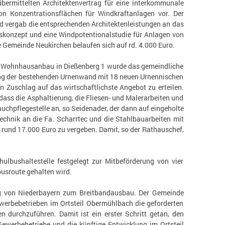
ermittelten Architektenvertrag für eine interkommunale
n Konzentrationsflächen für Windkraftanlagen vor. Der
d vergab die entsprechenden Architektenleistungen an das
skonzept und eine Windpotentionalstudie für Anlagen von
e Gemeinde Neukirchen belaufen sich auf rd. 4.000 Euro.
d Wohnhausanbau in Dießenberg 1 wurde das gemeindliche
rung der bestehenden Urnenwand mit 18 neuen Urnennischen
 Zuschlag auf das wirtschaftlichste Angebot zu erteilen.
ass die Asphaltierung, die Fliesen- und Malerarbeiten und
uchpflegestelle an, so Seidenader, der dann auf eingeholte
chnik an die Fa. Scharrtec und die Stahlbauarbeiten mit
 rund 17.000 Euro zu vergeben. Damit, so der Rathauschef,
ulbushaltestelle festgelegt zur Mitbeförderung von vier
busroute gehalten wird.
ung von Niederbayern zum Breitbandausbau. Der Gemeinde
werbebetrieben im Ortsteil Obermühlbach die geforderten
durchzuführen. Damit ist ein erster Schritt getan, den
ewerbebetriebe und die künftige Entwicklung im Ortsteil