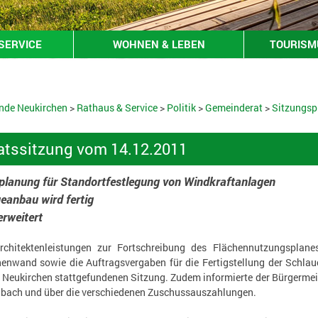
SERVICE
WOHNEN & LEBEN
TOURISMU
nde Neukirchen
>
Rathaus & Service
>
Politik
>
Gemeinderat
>
Sitzungsp
tssitzung vom 14.12.2011
lanung für Standortfestlegung von Windkraftanlagen
eanbau wird fertig
rweitert
rchitektenleistungen zur Fortschreibung des Flächennutzungsplane
nenwand sowie die Auftragsvergaben für die Fertigstellung der Schlau
 Neukirchen stattgefundenen Sitzung. Zudem informierte der Bürgermei
lbach und über die verschiedenen Zuschussauszahlungen.