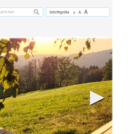
A
suchen
Schriftgröße
A
A