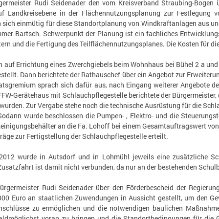
germeister Rudi Seidenader den vom Kreisverband Straubing-Bogen üb
f Landkreisebene in der Flächennutzungsplanung zur Festlegung vo
 sich einmütig für diese Standortplanung von Windkraftanlagen aus un
er-Bartsch. Schwerpunkt der Planung ist ein fachliches Entwicklung
ern und die Fertigung des Teilflächennutzungsplanes. Die Kosten für di
 auf Errichtung eines Zwerchgiebels beim Wohnhaus bei Bühel 2 a un
stellt. Dann berichtete der Rathauschef über ein Angebot zur Erweite
atsgremium sprach sich dafür aus, nach Eingang weiterer Angebote den
W-Gerätehaus mit Schlauchpflegestelle berichtete der Bürgermeister, d
 wurden. Zur Vergabe stehe noch die technische Ausrüstung für die Schla
Sodann wurde beschlossen die Pumpen- , Elektro- und die Steuerungste
einigungsbehälter an die Fa. Lohoff bei einem Gesamtauftragswert von
träge zur Fertigstellung der Schlauchpflegestelle erteilt.
2012 wurde in Autsdorf und in Lohmühl jeweils eine zusätzliche Sch
Zusatzfahrt ist damit nicht verbunden, da nur an der bestehenden Schul
 Bürgermeister Rudi Seidenader über den Förderbescheid der Regier
00 Euro an staatlichen Zuwendungen in Aussicht gestellt, um den Ge
anschlüsse zu ermöglichen und die notwendigen baulichen Maßnahmen 
ldmöglichst voran zu bringen und die Standortbedingungen für die G