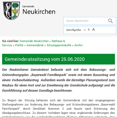
Zum Inhalt
,
zur Navigation
oder
zur Startseite
springen.
chließen
suche
A
A
Schriftgröße
A
Sie sind hier:
Gemeinde Neukirchen
>
Rathaus &
Service
>
Politik
>
Gemeinderat
>
Sitzungsprotokolle
>
Archiv
Gemeinderatssitzung vom 25.06.2020
Der Neukirchener Gemeinderat befasste sich mit dem Bebauungs- und
Grünordnungsplan „Bayerwald Familienpark" sowie mit einem Bauantrag und
einem Vorbescheidantrag. Außerdem wurde der derzeitige Planungsstand zum
Neubau für einen Hort und zur Erweiterung der Grundschule aufgezeigt und die
Durchführung auf dessen Grundlage beschlossen.
Zu Beginn der Sitzung befasste sich der Gemeinderat mit den eingegangenen
Stellungnahmen zur Änderung des Bebauungs- und Grünordnungsplanes „Bayerwald
Familienpark" durch Deckblatt Nummer 2 und fasste nach Erörterung den
Abwägungsbeschluss. Zu diesem Vorhaben lagen neue, ergänzende Änderungen des
Vorhabenträgers vor, die Landschaftsarchitekt Thomas Althammer erläuterte. Das