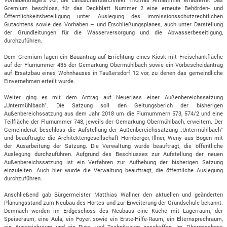
Gremium beschloss, für das Deckblatt Nummer 2 eine erneute Behörden- und
Öffentlichkeitsbeteiligung unter Auslegung des immissionsschutzrechtlichen
Gutachtens sowie des Vorhaben – und Erschließungsplanes, auch unter Darstellung
der Grundleitungen für die Wasserversorgung und die Abwasserbeseitigung,
durchzuführen.
Dem Gremium lagen ein Bauantrag auf Errichtung eines Kiosk mit Freischankfläche
auf der Flurnummer 435 der Gemarkung Obermühlbach sowie ein Vorbescheidantrag
auf Ersatzbau eines Wohnhauses in Taußersdorf 12 vor, zu denen das gemeindliche
Einvernehmen erteilt wurde.
Weiter ging es mit dem Antrag auf Neuerlass einer Außenbereichssatzung
„Untermühlbach". Die Satzung soll den Geltungsberich der bisherigen
Außenbereichssatzung aus dem Jahr 2018 um die Flurnummern 573, 574/2 und eine
Teilfläche der Flurnummer 748, jeweils der Gemarkung Obermühlbach, erweitern. Der
Gemeinderat beschloss die Aufstellung der Außenbereichssatzung „Untermühlbach"
und beauftragte die Architektengesellschaft Hornberger, Illner, Weny aus Bogen mit
der Ausarbeitung der Satzung. Die Verwaltung wurde beauftragt, die öffentliche
Auslegung durchzuführen. Aufgrund des Beschlusses zur Aufstellung der neuen
Außenbereichssatzung ist ein Verfahren zur Aufhebung der bisherigen Satzung
einzuleiten. Auch hier wurde die Verwaltung beauftragt, die öffentilche Auslegung
durchzuführen.
Anschließend gab Bürgermeister Matthias Wallner den aktuellen und geänderten
Planungsstand zum Neubau des Hortes und zur Erweiterung der Grundschule bekannt.
Demnach werden im Erdgeschoss des Neubaus eine Küche mit Lagerraum, der
Speiseraum, eine Aula, ein Foyer, sowie ein Erste-Hilfe-Raum, ein Elternsprechraum,
ein Ausweichraum und ein Putz- und Technikraum geschaffen. Im Obergeschoss