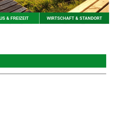
S & FREIZEIT
WIRTSCHAFT & STANDORT