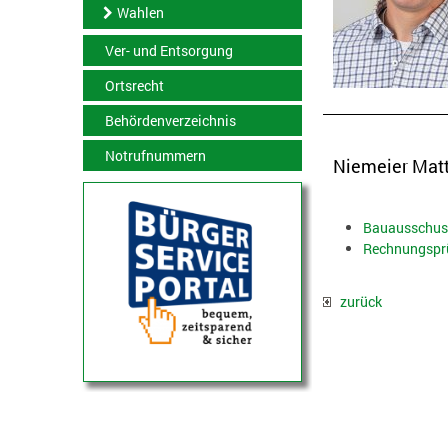
Wahlen
Ver- und Entsorgung
Ortsrecht
Behördenverzeichnis
Notrufnummern
Niemeier Matth
Bauausschus
Rechnungspr
zurück