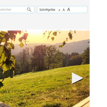
A
suchen
Schriftgröße
A
A