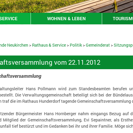
SERVICE
WOHNEN & LEBEN
TOURISMU
nde Neukirchen
>
Rathaus & Service
>
Politik
>
Gemeinderat
>
Sitzungsp
aftsversammlung vom 22.11.2012
chaftsversammlung
waltungsleiter Hans Pollmann wird zum Standesbeamten berufen und
estellt. Die Verwaltungsgemeinschaft beteiligt sich bei der Bündelau
 traf die im Rathaus Hunderdorf tagende Gemeinschaftsversammlung 
tzender Bürgermeister Hans Hornberger nahm eingangs Bezug auf de
d Mitglied der Gemeinschaftsversammlung, Evi Sepaintner, als Ersthel
unfall tief bestürzt und im Gedanken bei ihr und ihrer Familie. Möge si