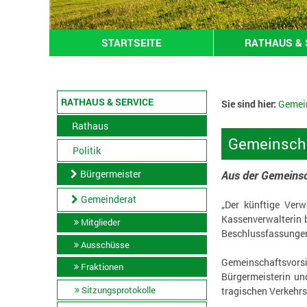
STARTSEITE
RATHAUS & 
RATHAUS & SERVICE
Sie sind hier:
Gemei
Rathaus
Gemeinsch
Politik
Bürgermeister
Aus der Gemeins
Gemeinderat
„Der künftige Ver
Kassenverwalterin b
Mitglieder
Beschlussfassungen
Ausschüsse
Gemeinschaftsvorsi
Fraktionen
Bürgermeisterin un
Sitzungsprotokolle
tragischen Verkehrs