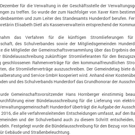
. Dezember für die Verwaltung in der Geschäftsstelle der Verwaltung
ngen zu treffen. So wurde der zum Nachfolger von Xaver Kern bestimm
esbeamten und zum Leiter des Standesamts Hunderdorf berufen. Fern
etärin Elisabeth Dietl als Kassenverwalterin entsprechend der Kommu
nahm das Verfahren für die künftigen Stromlieferungen fü
schaft, des Schulverbandes sowie der Mitgliedsgemeinden Hunderdo
te die Mitglieder der Gemeinschaftsversammlung über das Ergebnis de
 Bündelausschreibung zukünftiger Stromlieferanten für den Bezugsz
g geschlossenen Rahmenverträge für den kommunalfreundlichen Str
lten, die Stromlieferverträge auszuschreiben. Der Gemeindetag biete
beratung und Service GmbH kooperiert wird. Anhand einer Kostenübers
nden und des Schulverbands Hunderdorf das Grundhonorar der Ausschr
urde Gemeinschaftsvorsitzender Hans Hornberger einstimmig beauft
urchführung einer Bündelausschreibung für die Lieferung von elektri
Verwaltungsgemeinschaft Hunderdorf überträgt die Aufgabe der Ausschrei
s 2016, die alle verfahrensleitenden Entscheidungen umfasst, auf den 
gemeinden und der Schulverband auch zu diesem Schritt entscheiden,
deln. Festgelegt wurde die Bündelausschreibung für den Bezug von 
 für Gebäude und Straßenbeleuchtung.