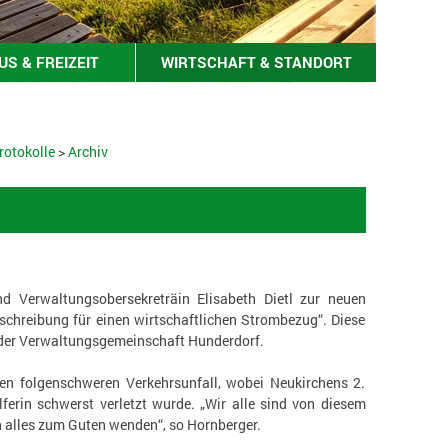
S & FREIZEIT
WIRTSCHAFT & STANDORT
rotokolle
>
Archiv
 Verwaltungsobersekreträin Elisabeth Dietl zur neuen
sschreibung für einen wirtschaftlichen Strombezug“. Diese
der Verwaltungsgemeinschaft Hunderdorf.
n folgenschweren Verkehrsunfall, wobei Neukirchens 2.
ferin schwerst verletzt wurde. „Wir alle sind von diesem
ch alles zum Guten wenden“, so Hornberger.