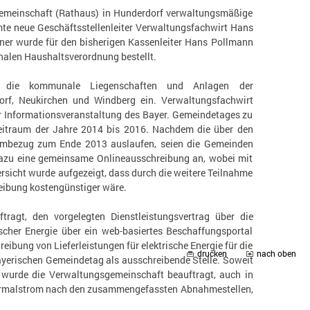
sgemeinschaft (Rathaus) in Hunderdorf verwaltungsmäßige
te neue Geschäftsstellenleiter Verwaltungsfachwirt Hans
er wurde für den bisherigen Kassenleiter Hans Pollmann
nalen Haushaltsverordnung bestellt.
r die kommunale Liegenschaften und Anlagen der
rf, Neukirchen und Windberg ein. Verwaltungsfachwirt
r Informationsveranstaltung des Bayer. Gemeindetages zu
eitraum der Jahre 2014 bis 2016. Nachdem die über den
ombezug zum Ende 2013 auslaufen, seien die Gemeinden
 dazu eine gemeinsame Onlineausschreibung an, wobei mit
icht wurde aufgezeigt, dass durch die weitere Teilnahme
eibung kostengünstiger wäre.
ragt, den vorgelegten Dienstleistungsvertrag über die
scher Energie über ein web-basiertes Beschaffungsportal
bung von Lieferleistungen für elektrische Energie für die
drucken
nach oben
Bayerischen Gemeindetag als ausschreibende Stelle. Soweit
 wurde die Verwaltungsgemeinschaft beauftragt, auch in
Normalstrom nach den zusammengefassten Abnahmestellen,