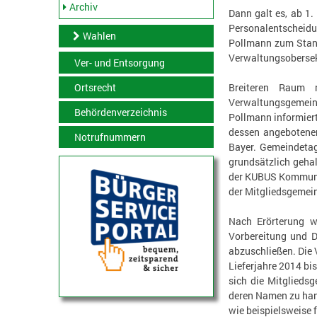
Archiv
Dann galt es, ab 1
Personalentscheidu
Wahlen
Pollmann zum Stand
Verwaltungsobersekr
Ver- und Entsorgung
Breiteren Raum 
Ortsrecht
Verwaltungsgemein
Behördenverzeichnis
Pollmann informier
dessen angebotener
Notrufnummern
Bayer. Gemeindeta
grundsätzlich geha
der KUBUS Kommunal
der Mitgliedsgemei
Nach Erörterung w
Vorbereitung und D
abzuschließen. Die 
Lieferjahre 2014 bi
sich die Mitglieds
deren Namen zu han
wie beispielsweise