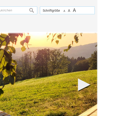
A
suchen
Schriftgröße
A
A