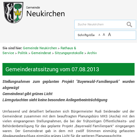
Zum Inhalt
,
zur Navigation
oder
zur Startseite
springen.
chließen
suche
A
A
Schriftgröße
A
Sie sind hier:
Gemeinde Neukirchen
>
Rathaus &
Service
>
Politik
>
Gemeinderat
>
Sitzungsprotokolle
>
Archiv
Gemeinderatssitzung vom 07.08.2013
Stellungnahmen zum geplanten Projekt "Bayerwald-Familienpark" wurden
abgewägt
Gemeinderat gibt grünes Licht
Lärmgutachten sieht keine besondere Anliegerbeeinträchtigung
Umfassend und detailliert befassten sich Bürgermeister Rudi Seidenader und der
Gemeinderat zusammen mit dem beauftragten Planungsbüro MKS (Ascha) mit den
vielen eingeangenen Stellungnahmen, die bei der frühzeitigen Öffentlichkeits- und
Behördenbeteiligung für das geplante Projekt „Bayerwald Familienpark" eingegangen
waren. Der Gemeinderat gab in dem mit zwölf Stimmen einmütig gefassten
Abwägungsbeschluss einmütig grünes Licht für die weiteren Planungsschritte.