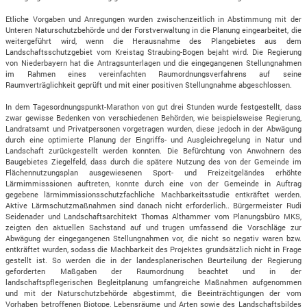
Etliche Vorgaben und Anregungen wurden zwischenzeitlich in Abstimmung mit der
Unteren Naturschutzbehörde und der Forstverwaltung in die Planung eingearbeitet, die
weitergeführt wird, wenn die Herausnahme des Plangebietes aus dem
Landschaftsschutzgebiet vom Kreistag Straubing-Bogen bejaht wird. Die Regierung
von Niederbayern hat die Antragsunterlagen und die eingegangenen Stellungnahmen
im Rahmen eines vereinfachten Raumordnungsverfahrens auf seine
Raumverträglichkeit geprüft und mit einer positiven Stellungnahme abgeschlossen.
In dem Tagesordnungspunkt-Marathon von gut drei Stunden wurde festgestellt, dass
zwar gewisse Bedenken von verschiedenen Behörden, wie beispielsweise Regierung,
Landratsamt und Privatpersonen vorgetragen wurden, diese jedoch in der Abwägung
durch eine optimierte Planung der Eingriffs- und Ausgleichregelung in Natur und
Landschaft zurückgestellt werden konnten. Die Befürchtung von Anwohnern des
Baugebietes Ziegelfeld, dass durch die spätere Nutzung des von der Gemeinde im
Flächennutzungsplan ausgewiesenen Sport- und Freizeitgeländes erhöhte
Lärmimmisssionen auftreten, konnte durch eine von der Gemeinde in Auftrag
gegebene lärmimmissionsschutzfachliche Machbarkeitsstudie entkräftet werden.
Aktive Lärmschutzmaßnahmen sind danach nicht erforderlich.. Bürgermeister Rudi
Seidenader und Landschaftsarchitekt Thomas Althammer vom Planungsbüro MKS,
zeigten den aktuellen Sachstand auf und trugen umfassend die Vorschläge zur
Abwägung der eingegangenen Stellungnahmen vor, die nicht so negativ waren bzw.
entkräftet wurden, sodass die Machbarkeit des Projektes grundsätzlich nicht in Frage
gestellt ist. So werden die in der landesplanerischen Beurteilung der Regierung
geforderten Maßgaben der Raumordnung beachtet und in der
landschaftspflegerischen Begleitplanung umfangreiche Maßnahmen aufgenommen
und mit der Naturschutzbehörde abgestimmt, die Beeinträchtigungen der vom
Vorhaben betroffenen Biotope, Lebensräume und Arten sowie des Landschaftsbildes