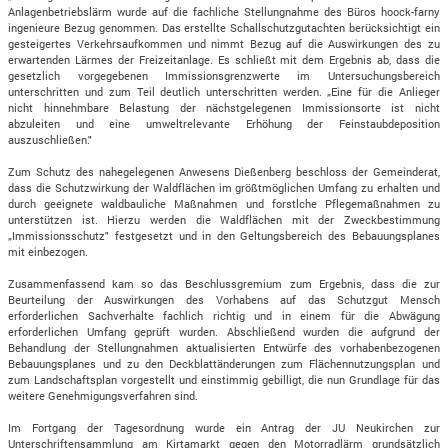
Anlagenbetriebslärm wurde auf die fachliche Stellungnahme des Büros hoock-farny
ingenieure Bezug genommen. Das erstellte Schallschutzgutachten berücksichtigt ein
gesteigertes Verkehrsaufkommen und nimmt Bezug auf die Auswirkungen des zu
erwartenden Lärmes der Freizeitanlage. Es schließt mit dem Ergebnis ab, dass die
gesetzlich vorgegebenen Immissionsgrenzwerte im Untersuchungsbereich
unterschritten und zum Teil deutlich unterschritten werden. „Eine für die Anlieger
nicht hinnehmbare Belastung der nächstgelegenen Immissionsorte ist nicht
abzuleiten und eine umweltrelevante Erhöhung der Feinstaubdeposition
auszuschließen."
Zum Schutz des nahegelegenen Anwesens Dießenberg beschloss der Gemeinderat,
dass die Schutzwirkung der Waldflächen im größtmöglichen Umfang zu erhalten und
durch geeignete waldbauliche Maßnahmen und forstlche Pflegemaßnahmen zu
unterstützen ist. Hierzu werden die Waldflächen mit der Zweckbestimmung
„Immissionsschutz" festgesetzt und in den Geltungsbereich des Bebauungsplanes
mit einbezogen.
Zusammenfassend kam so das Beschlussgremium zum Ergebnis, dass die zur
Beurteilung der Auswirkungen des Vorhabens auf das Schutzgut Mensch
erforderlichen Sachverhalte fachlich richtig und in einem für die Abwägung
erforderlichen Umfang geprüft wurden. Abschließend wurden die aufgrund der
Behandlung der Stellungnahmen aktualisierten Entwürfe des vorhabenbezogenen
Bebauungsplanes und zu den Deckblattänderungen zum Flächennutzungsplan und
zum Landschaftsplan vorgestellt und einstimmig gebilligt, die nun Grundlage für das
weitere Genehmigungsverfahren sind.
Im Fortgang der Tagesordnung wurde ein Antrag der JU Neukirchen zur
Unterschriftensammlung am Kirtamarkt gegen den Motorradlärm grundsätzlich