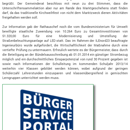
begrüßt. Der Gemeinderat beschloss mit neun zu drei Stimmen, dass die
Unterschriftensammelaktion aber nur am Rande des Marktgeschehens statt finden
darf, da das traditionelle Kirchweihfest von nicht dem Marktzweck dienen Aktivitäten
freigehalten werden soll.
Zur Information gab der Rathauschef noch die vom Bundesministerium für Umwelt
bewilligte staatliche Zuwendung von 10.264 Euro zu Gesamtinvestitionen von
51.320,00 Euro für eine Modernisierung und Umstellung der
Straßenbeleuchtungsanlage auf LED statt. Das im Rahmen der ILEnord23 beauftragte
Ingenieurbüro wurde aufgefordert, die Wirtschaftlichkeit der Maßnahme durch eine
vertiefte Prüfung zu untermauern. Erfreulich wertete es der Bürgermeister, dass durch
die Beteiligung an der Bündelsausschreibung ab 01.01.2014 ein günstiger Strombezug
möglich und ein durchschnittliches Einsparpotenzial von rund 30 Prozent gegeben ist
sowie nach Informationen der Schulleitung im kommenden Schuljahr 2013/14
weiterhin vier Klassen gebildet werden können, wobei aufgrund der geringen
Schülerzahl Lehrerstunden einzusparen und klassenübergreifend in gemischten
Lerngruppen unterrichtet werden muss.