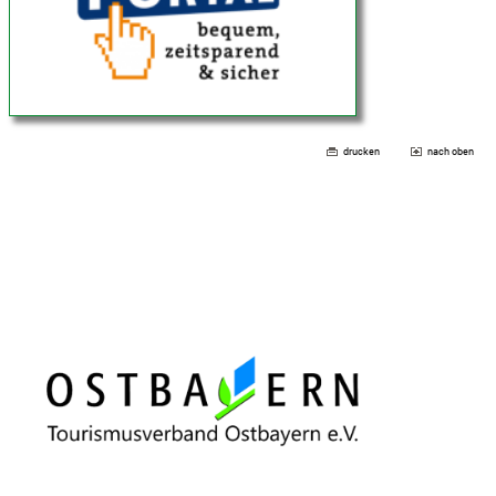
drucken
nach oben