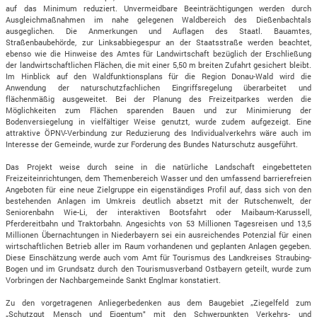
auf das Minimum reduziert. Unvermeidbare Beeinträchtigungen werden durch
Ausgleichmaßnahmen im nahe gelegenen Waldbereich des Dießenbachtals
ausgeglichen. Die Anmerkungen und Auflagen des Staatl. Bauamtes,
Straßenbaubehörde, zur Linksabbiegespur an der Staatsstraße werden beachtet,
ebenso wie die Hinweise des Amtes für Landwirtschaft bezüglich der Erschließung
der landwirtschaftlichen Flächen, die mit einer 5,50 m breiten Zufahrt gesichert bleibt.
Im Hinblick auf den Waldfunktionsplans für die Region Donau-Wald wird die
Anwendung der naturschutzfachlichen Eingriffsregelung überarbeitet und
flächenmäßig ausgeweitet. Bei der Planung des Freizeitparkes werden die
Möglichkeiten zum Flächen sparenden Bauen und zur Minimierung der
Bodenversiegelung in vielfältiger Weise genutzt, wurde zudem aufgezeigt. Eine
attraktive ÖPNV-Verbindung zur Reduzierung des Individualverkehrs wäre auch im
Interesse der Gemeinde, wurde zur Forderung des Bundes Naturschutz ausgeführt.
Das Projekt weise durch seine in die natürliche Landschaft eingebetteten
Freizeiteinrichtungen, dem Themenbereich Wasser und den umfassend barrierefreien
Angeboten für eine neue Zielgruppe ein eigenständiges Profil auf, dass sich von den
bestehenden Anlagen im Umkreis deutlich absetzt mit der Rutschenwelt, der
Seniorenbahn Wie-Li, der interaktiven Bootsfahrt oder Maibaum-Karussell,
Pferdereitbahn und Traktorbahn. Angesichts von 53 Millionen Tagesreisen und 13,5
Millionen Übernachtungen in Niederbayern sei ein ausreichendes Potenzial für einen
wirtschaftlichen Betrieb aller im Raum vorhandenen und geplanten Anlagen gegeben.
Diese Einschätzung werde auch vom Amt für Tourismus des Landkreises Straubing-
Bogen und im Grundsatz durch den Tourismusverband Ostbayern geteilt, wurde zum
Vorbringen der Nachbargemeinde Sankt Englmar konstatiert.
Zu den vorgetragenen Anliegerbedenken aus dem Baugebiet „Ziegelfeld zum
„Schutzgut Mensch und Eigentum" mit den Schwerpunkten Verkehrs- und