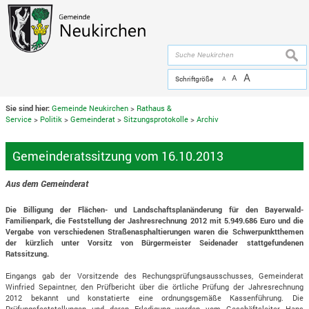
Zum Inhalt
,
zur Navigation
oder
zur Startseite
springen.
chließen
suche
A
A
Schriftgröße
A
Sie sind hier:
Gemeinde Neukirchen
>
Rathaus &
Service
>
Politik
>
Gemeinderat
>
Sitzungsprotokolle
>
Archiv
Gemeinderatssitzung vom 16.10.2013
Aus dem Gemeinderat
Die Billigung der Flächen- und Landschaftsplanänderung für den Bayerwald-
Familienpark, die Feststellung der Jashresrechnung 2012 mit 5.949.686 Euro und die
Vergabe von verschiedenen Straßenasphaltierungen waren die Schwerpunktthemen
der kürzlich unter Vorsitz von Bürgermeister Seidenader stattgefundenen
Ratssitzung.
Eingangs gab der Vorsitzende des Rechungsprüfungsausschusses, Gemeinderat
Winfried Sepaintner, den Prüfbericht über die örtliche Prüfung der Jahresrechnung
2012 bekannt und konstatierte eine ordnungsgemäße Kassenführung. Die
Prüfungsfeststellungen und deren Erledigung werden vom Geschäftsleiter Hans