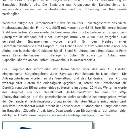
Baugebiet Birkhofstraße. Die Sanierung und Anpassung der Kanalschächte ist
insbesondere wegen des Winterdienstes und zur Schonung der Räumgeräte
vordringlich.
Weiterhin billigte der Gemeinderat für den Neubau der Kindertagesstätte das vierte
Nachtragsangebot der Firma Altschäffl mit Kosten von 6.545 Euro für verschiedene
Stahlbauarbeiten. Zudem wurde die Erneuerung des Brückenbelages am Zugang zum
Sportplatz in Rimbach bei einer Auftragssumme von 3.300 Euro vergeben. Das
gemeindliche Einvernehmen wurde erteilt für den Neubau eines
Einfamilienwohnhauses mit Carport in „Zur Hohen Linde 9", zum Vorbescheid über den
Abriss des bestehenden Gebäudes Bühel 15 und Errichtung eines Ersatzbaus in Form
eines Einfamilienhauses mit Garage in Bühel 15 sowie zum Anbau einer
Doppelhaushälfte an das Einfamilienwohnhaus in Taussersdorf 4.
Der Bürgermeister informierte den Gemeinderat über das am 15. Oktober
eingegangene Bürgerbegehren „kein Bayerwald-Familienpark in Neukirchen". Die
Antragsunterlagen wurden an die Verwaltung und das Landratsamt zur Prüfung
weitergeleitet. Sofern die Zulässigkeit gegeben ist, strebt der Gemeinderat die
Durchführung des Bürgerentscheides spätestens im Januar 2014 an. Weiterhin wurde
das Angebot von der Gesellschaft „Gold-Solar-Wind" für eine 17 kWp-
Photovoltaikanlage" auf der gemeindlichen Mehrzweckhalle bekanntgegeben, wobei
der Gemeinderat nach Angebotsprüfung in der nächsten Sitzung entscheiden wird.
Aus dem Gemeinderat wurde erneut der verwahrloste Zustand eines Baugrundstücks
im Baugebiet „Ziegelfeld" bekrittelt. Dazu wurde vom Bürgermeister auf bisher leider
erfolglose Abhilfebemühungen verwiesen, die weitergehend geprüft werden.