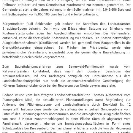
Pollmann erläutert und vom Gemeinderat zustimmend zur Kenntnis genommen. Der
Gemeinderat stellte die Jahresrechnung in den Solleinnahmen mit 5.949.686 Euro und
mit Sollausgaben von 5.860.105 Euro fest und erteilte Entlastung.
Bürgermeister Rudi Seidenader gab sodann ein Schreiben des Landratsamtes
Straubing-Bogen bekannt. Darin wird der Erlass einer Satzung zur Erhebung von
Kostenerstattungsbeiträgen für Ausgleichsflächen empfohlen. Der Gemeinderat
entschied, keine diesbezügliche Kostensatzung zu erlassen. Die Kosten notwendiger
Ausgleichsmaßnahmen (Ökoflächen) werden bei gemeindlichen Bauparzellen in die
Grundstückspreise eingerechnet. Bei Flächen im Privatbesitz werde eine
privatrechtliche Vereinbarung angestrebt oder die gemeindliche Bauleitplanung im
betreffenden Bereich nicht vorgenommen.
Zum Bauleitplanungverfahren zum Bayerwald-Familienpark wurde vom
Ratsvorsitzenden konstatiert, dass nach dem positiven Beschluss des
Kreisausschusses und des Kreistages bezüglich der Herausnahme aus dem
Landschaftsschutzgebiet nun noch die artenschutzrechtliche Genehmigung der
Höheren Naturschutzbehörde bei der Regierung von Niederbayern, ausstehe.
Sodann wurde vom beauftragten Landschaftsarchitekten Thomas Althammer vom
Planungsbüro MKS, die aktualisierten Plandarstellungen samt Begründung zur
Änderung des Flächennutzung- und Landschaftsplans durch Deckblatt Nr. 12
vorgestellt. Insbesondere wurde die Darstellung der einzelnen Sondergebiete vom
Entwurf des Bebauungsplanes übernommen und die ökologischen Ausgleichsflächen
von rund 5 Hektar zusammenhängend in einer Fläche räumlich abgesetzt vom
Familienpark dargestellt, ebenso die Immissionsschutzflächen in Form eines
Schutzwaldes bei Diessenberg. Der Fachplaner erläuterte auch die von der Regierung
von Niederbayern geforderte und bereits eingereichte Negativ-