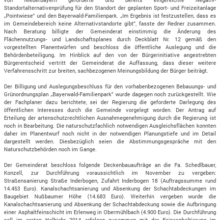
Standortalternativenprüfung für den Standort der geplanten Sport- und Freizeitanlage
„Pointwiese" und den Bayerwald-Familienpark. „Im Ergebnis ist festzustellen, dass es
im Gemeindebereich keine Alternativstandorte gibt", fasste der Redner zusammen.
Nach Beratung billigte der Gemeinderat einstimmig die Änderung des
Flächennutzungs- und Landschaftsplanes durch Deckblatt Nr. 12 gemäß den
vorgestellten Planentwürfen und beschloss die öffentliche Auslegung und die
Behördenbeteiligung. Im Hinblick auf den von der Bürgerinitiative angestrebten
Bürgerentscheid vertritt der Gemeinderat die Auffassung, dass dieser weitere
Verfahrensschritt zur breiten, sachbezogenen Meinungsbildung der Bürger beiträgt.
Der Billigung und Auslegungsbeschluss für den vorhabenbezogenen Bebauungs- und
Grünordnungsplan „Bayerwald-Familienpark" wurde dagegen noch zurückgestellt. Wie
der Fachplaner dazu berichtete, sei der Regierung die geforderte Darlegung des
öffentlichen Interesses durch die Gemeinde vorgelegt worden. Der Antrag auf
Erteilung der artenschutzrechtlichen Ausnahmegenehmigung durch die Regierung ist
noch in Bearbeitung. Die naturschutzfachlich notwendigen Ausgleichsflächen konnten
daher im Planentwurf noch nicht in der notwendigen Planungstiefe und im Detail
dargestellt werden. Diesbezüglich seien die Abstimmungsgespräche mit den
Naturschutzbehörden noch im Gange.
Der Gemeinderat beschloss folgende Deckenbauaufträge an die Fa. Schedlbauer,
Konzell, zur Durchführung voraussichtlich im November zu vergeben:
Straßensanierung Straße Inderbogen, Zufahrt Inderbogen 18 (Auftragssumme rund
14.453 Euro). Kanalschachtsanierung und Absenkung der Schachtabdeckungen im
Baugebiet Nußbaumer Höhe (14.683 Euro). Weiterhin vergeben wurde die
Kanalschachtsanierung und Absenkung der Schachtabdeckung sowie die Aufbringung
einer Asphaltfeinschicht im Erlenweg in Obermühlbach (4.900 Euro). Die Durchführung
soll im ersten Halbjahr 2014 erfolgen zusammen mit der Feinasphaltierung im