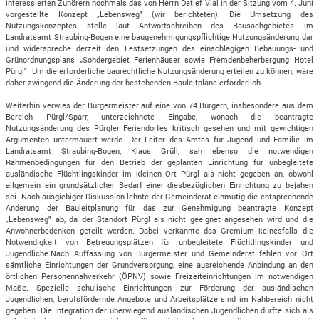
interessierten Zuhörern nochmals das von Herrn Detlef Vial in der Sitzung vom 4. Juni
vorgestellte Konzept „Lebensweg" (wir berichteten). Die Umsetzung des
Nutzungskonzeptes stelle laut Antwortschreiben des Bausachgebietes im
Landratsamt Straubing-Bogen eine baugenehmigungspflichtige Nutzungsänderung dar
und widerspreche derzeit den Festsetzungen des einschlägigen Bebauungs- und
Grünordnungsplans „Sondergebiet Ferienhäuser sowie Fremdenbeherbergung Hotel
Pürgl". Um die erforderliche baurechtliche Nutzungsänderung erteilen zu können, wäre
daher zwingend die Änderung der bestehenden Bauleitpläne erforderlich.
Weiterhin verwies der Bürgermeister auf eine von 74 Bürgern, insbesondere aus dem
Bereich Pürgl/Sparr, unterzeichnete Eingabe, wonach die beantragte
Nutzungsänderung des Pürgler Feriendorfes kritisch gesehen und mit gewichtigen
Argumenten untermauert werde. Der Leiter des Amtes für Jugend und Familie im
Landratsamt Straubing-Bogen, Klaus Grüll, sah ebenso die notwendigen
Rahmenbedingungen für den Betrieb der geplanten Einrichtung für unbegleitete
ausländische Flüchtlingskinder im kleinen Ort Pürgl als nicht gegeben an, obwohl
allgemein ein grundsätzlicher Bedarf einer diesbezüglichen Einrichtung zu bejahen
sei. Nach ausgiebiger Diskussion lehnte der Gemeinderat einmütig die entsprechende
Änderung der Bauleitplanung für das zur Genehmigung beantragte Konzept
„Lebensweg" ab, da der Standort Pürgl als nicht geeignet angesehen wird und die
Anwohnerbedenken geteilt werden. Dabei verkannte das Gremium keinesfalls die
Notwendigkeit von Betreuungsplätzen für unbegleitete Flüchtlingskinder und
Jugendliche.Nach Auffassung von Bürgermeister und Gemeinderat fehlen vor Ort
sämtliche Einrichtungen der Grundversorgung, eine ausreichende Anbindung an den
örtlichen Personennahverkehr (ÖPNV) sowie Freizeiteinrichtungen im notwendigen
Maße. Spezielle schulische Einrichtungen zur Förderung der ausländischen
Jugendlichen, berufsfördernde Angebote und Arbeitsplätze sind im Nahbereich nicht
gegeben. Die Integration der überwiegend ausländischen Jugendlichen dürfte sich als