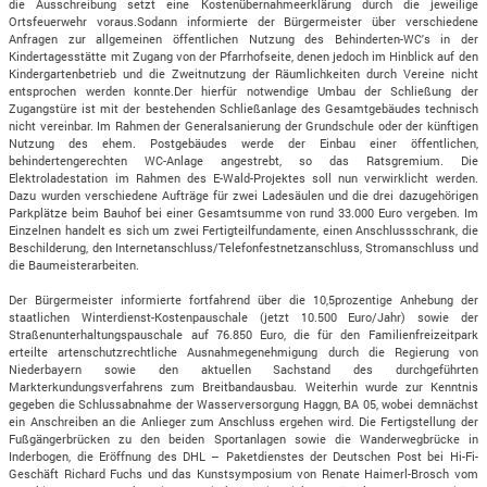
die Ausschreibung setzt eine Kostenübernahmeerklärung durch die jeweilige
Ortsfeuerwehr voraus.Sodann informierte der Bürgermeister über verschiedene
Anfragen zur allgemeinen öffentlichen Nutzung des Behinderten-WC's in der
Kindertagesstätte mit Zugang von der Pfarrhofseite, denen jedoch im Hinblick auf den
Kindergartenbetrieb und die Zweitnutzung der Räumlichkeiten durch Vereine nicht
entsprochen werden konnte.Der hierfür notwendige Umbau der Schließung der
Zugangstüre ist mit der bestehenden Schließanlage des Gesamtgebäudes technisch
nicht vereinbar. Im Rahmen der Generalsanierung der Grundschule oder der künftigen
Nutzung des ehem. Postgebäudes werde der Einbau einer öffentlichen,
behindertengerechten WC-Anlage angestrebt, so das Ratsgremium. Die
Elektroladestation im Rahmen des E-Wald-Projektes soll nun verwirklicht werden.
Dazu wurden verschiedene Aufträge für zwei Ladesäulen und die drei dazugehörigen
Parkplätze beim Bauhof bei einer Gesamtsumme von rund 33.000 Euro vergeben. Im
Einzelnen handelt es sich um zwei Fertigteilfundamente, einen Anschlussschrank, die
Beschilderung, den Internetanschluss/Telefonfestnetzanschluss, Stromanschluss und
die Baumeisterarbeiten.
Der Bürgermeister informierte fortfahrend über die 10,5prozentige Anhebung der
staatlichen Winterdienst-Kostenpauschale (jetzt 10.500 Euro/Jahr) sowie der
Straßenunterhaltungspauschale auf 76.850 Euro, die für den Familienfreizeitpark
erteilte artenschutzrechtliche Ausnahmegenehmigung durch die Regierung von
Niederbayern sowie den aktuellen Sachstand des durchgeführten
Markterkundungsverfahrens zum Breitbandausbau. Weiterhin wurde zur Kenntnis
gegeben die Schlussabnahme der Wasserversorgung Haggn, BA 05, wobei demnächst
ein Anschreiben an die Anlieger zum Anschluss ergehen wird. Die Fertigstellung der
Fußgängerbrücken zu den beiden Sportanlagen sowie die Wanderwegbrücke in
Inderbogen, die Eröffnung des DHL – Paketdienstes der Deutschen Post bei Hi-Fi-
Geschäft Richard Fuchs und das Kunstsymposium von Renate Haimerl-Brosch vom