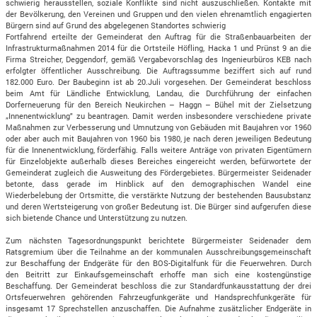
schwierig herausstellen, soziale Konflikte sind nicht auszuschließen. Kontakte mit
der Bevölkerung, den Vereinen und Gruppen und den vielen ehrenamtlich engagierten
Bürgern sind auf Grund des abgelegenen Standortes schwierig
Fortfahrend erteilte der Gemeinderat den Auftrag für die Straßenbauarbeiten der
Infrastrukturmaßnahmen 2014 für die Ortsteile Höfling, Hacka 1 und Prünst 9 an die
Firma Streicher, Deggendorf, gemäß Vergabevorschlag des Ingenieurbüros KEB nach
erfolgter öffentlicher Ausschreibung. Die Auftragssumme beziffert sich auf rund
182.000 Euro. Der Baubeginn ist ab 20.Juli vorgesehen. Der Gemeinderat beschloss
beim Amt für Ländliche Entwicklung, Landau, die Durchführung der einfachen
Dorferneuerung für den Bereich Neukirchen – Haggn – Bühel mit der Zielsetzung
„Innenentwicklung" zu beantragen. Damit werden insbesondere verschiedene private
Maßnahmen zur Verbesserung und Umnutzung von Gebäuden mit Baujahren vor 1960
oder aber auch mit Baujahren von 1960 bis 1980, je nach deren jeweiligen Bedeutung
für die Innenentwicklung, förderfähig. Falls weitere Anträge von privaten Eigentümern
für Einzelobjekte außerhalb dieses Bereiches eingereicht werden, befürwortete der
Gemeinderat zugleich die Ausweitung des Fördergebietes. Bürgermeister Seidenader
betonte, dass gerade im Hinblick auf den demographischen Wandel eine
Wiederbelebung der Ortsmitte, die verstärkte Nutzung der bestehenden Bausubstanz
und deren Wertsteigerung von großer Bedeutung ist. Die Bürger sind aufgerufen diese
sich bietende Chance und Unterstützung zu nutzen.
Zum nächsten Tagesordnungspunkt berichtete Bürgermeister Seidenader dem
Ratsgremium über die Teilnahme an der kommunalen Ausschreibungsgemeinschaft
zur Beschaffung der Endgeräte für den BOS-Digitalfunk für die Feuerwehren. Durch
den Beitritt zur Einkaufsgemeinschaft erhoffe man sich eine kostengünstige
Beschaffung. Der Gemeinderat beschloss die zur Standardfunkausstattung der drei
Ortsfeuerwehren gehörenden Fahrzeugfunkgeräte und Handsprechfunkgeräte für
insgesamt 17 Sprechstellen anzuschaffen. Die Aufnahme zusätzlicher Endgeräte in