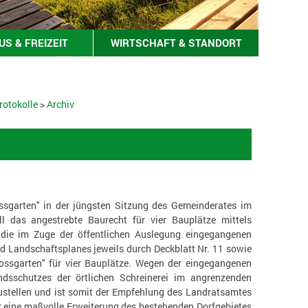
S & FREIZEIT
WIRTSCHAFT & STANDORT
rotokolle
>
Archiv
sgarten" in der jüngsten Sitzung des Gemeinderates im
l das angestrebte Baurecht für vier Bauplätze mittels
 die im Zuge der öffentlichen Auslegung eingegangenen
Landschaftsplanes jeweils durch Deckblatt Nr. 11 sowie
ssgarten" für vier Bauplätze. Wegen der eingegangenen
sschutzes der örtlichen Schreinerei im angrenzenden
ustellen und ist somit der Empfehlung des Landratsamtes
ür eine maßvolle Erweiterung des bestehenden Dorfgebietes