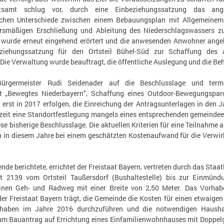
tsamt schlug vor, durch eine Einbeziehungssatzung das ang
ichen Unterschiede zwischen einem Bebauungsplan mit Allgemeinem
hrsmäßigen Erschließung und Ableitung des Niederschlagswassers z
wurde erneut eingehend erörtert und die anwesenden Anwohner angeh
eziehungssatzung für den Ortsteil Bühel-Süd zur Schaffung des a
ie Verwaltung wurde beauftragt, die öffentliche Auslegung und die Be
ürgermeister Rudi Seidenader auf die Beschlusslage und te
kt „Bewegtes Niederbayern", Schaffung eines Outdoor-Bewegungspar
 erst in 2017 erfolgen, die Einreichung der Antragsunterlagen in d
eit eine Standortfestlegung mangels eines entsprechenden gemeindeei
se bisherige Beschlusslage. Die aktuellen Kriterien für eine Teilnahme
h in diesem Jahre bei einem geschätzten Kostenaufwand für die Verwir
ende berichtete, errichtet der Freistaat Bayern, vertreten durch das Sta
St 2139 vom Ortsteil Taußersdorf (Bushaltestelle) bis zur Einmün
inen Geh- und Radweg mit einer Breite von 2,50 Meter. Das Vorhab
der Freistaat Bayern trägt, die Gemeinde die Kosten für einen etwaig
rhaben im Jahre 2016 durchzuführen und die notwendigen Haushal
zum Bauantrag auf Errichtung eines Einfamilienwohnhauses mit Doppel