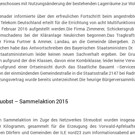
eschosses mit Nutzungsänderung der bestehenden Lagerräume zur Woh
enader informierte über den erfreulichen Fortschritt beim angestre
elekom Deutschland erteilt für die Errichtung von acht Multifunktion
Februar 2016 aufgestellt werden.Die Firma Zimmerer, Schickersgrub 
mschadens bei der Kläranlage Neukirchen begonnen.Das Tragkraf
r Firma Furtner & Ammer, Landau, an die Gemeinde übergeben. Zur
chen habe das Antwortschreiben des Bayerischen Staatsministers Dr
taatsministerium leider keinen neuen Sachverhalt ergeben. Der Gr
en aufgrund der drei Klassen, davon eine Kombiklasse, leider keine V
aufgrund einer Ortseinsicht durch das Staatliche Bauamt –Service
on der einmündenden Gemeindestraße in die Staatsstraße 2147 bei Radm
ungsvertrag wurde bereits unterzeichnet.Die heurige Bürgerversammlun
euobst – Sammelaktion 2015
gen Sammelaktion im Zuge des Netzwerkes Streuobst wurden insgesa
Kilogramm, gesammelt für die Erzeugung des Vorwald-Apfelsafte
 den Dörfern und Gemeinden der ILE nord23 zum Informationsabend am