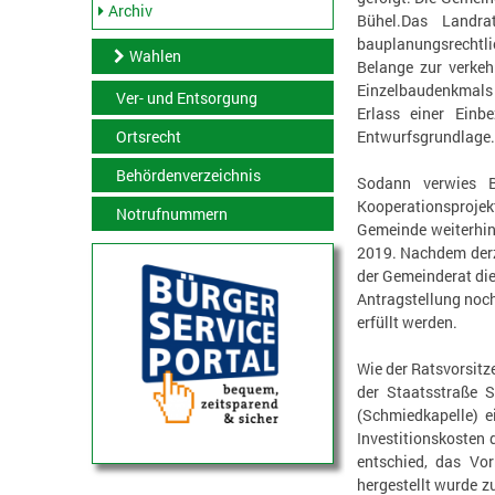
Archiv
Bühel.Das Landra
bauplanungsrechtl
Wahlen
Belange zur verke
Einzelbaudenkmals 
Ver- und Entsorgung
Erlass einer Einb
Entwurfsgrundlage.D
Ortsrecht
Behördenverzeichnis
Sodann verwies B
Kooperationsproje
Notrufnummern
Gemeinde weiterhin
2019. Nachdem derz
der Gemeinderat die
Antragstellung noc
erfüllt werden.
Wie der Ratsvorsitz
der Staatsstraße 
(Schmiedkapelle) e
Investitionskosten 
entschied, das Vo
hergestellt wurde 