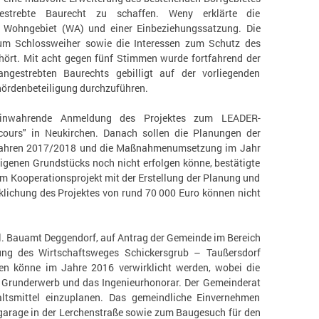
estrebte Baurecht zu schaffen. Weny erklärte die
 Wohngebiet (WA) und einer Einbeziehungssatzung. Die
um Schlossweiher sowie die Interessen zum Schutz des
ört. Mit acht gegen fünf Stimmen wurde fortfahrend der
ngestrebten Baurechts gebilligt auf der vorliegenden
hördenbeteiligung durchzuführen.
rminwahrende Anmeldung des Projektes zum LEADER-
cours" in Neukirchen. Danach sollen die Planungen der
en Jahren 2017/2018 und die Maßnahmenumsetzung im Jahr
genen Grundstücks noch nicht erfolgen könne, bestätigte
 am Kooperationsprojekt mit der Erstellung der Planung und
klichung des Projektes von rund 70 000 Euro können nicht
atl. Bauamt Deggendorf, auf Antrag der Gemeinde im Bereich
dung des Wirtschaftsweges Schickersgrub – Taußersdorf
en könne im Jahre 2016 verwirklicht werden, wobei die
en Grunderwerb und das Ingenieurhonorar. Der Gemeinderat
tsmittel einzuplanen. Das gemeindliche Einvernehmen
garage in der Lerchenstraße sowie zum Baugesuch für den