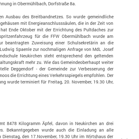
nung in Obermühlbach, Dorfstraße 8a.
bten Ausbau des Breitbandnetzes. So wurde gemeindliche
sgehäusen mit Energieanschlusssäulen, die in der Zeit von
hat Ende Oktober mit der Errichtung des Pultdaches zur
tspritzenfahrzeug für die FFW Obermühlbach wurde am
 beantragten Zuweisung einer Schulsekretärin an die
. Ludwig Spaenle zur nochmaligen Anfrage von MdL Josef
undschule Neukirchen steht entsprechend den geltenden
erwaltungskraft mehr zu. Wie das Gemeindeoberhaupt weiter
stelle Deggendorf - der Gemeinde zur Verbesserung der
oos die Errichtung eines Verkehrsspiegels empfohlen. Der
g wurde terminiert für Freitag, 20. November, 19.30 Uhr,
mt 8478 Kilogramm Äpfel, davon in Neukirchen an drei
s. Bekanntgegeben wurde auch die Einladung an alle
 Dienstag, den 17.November, 19.30 Uhr im Wirtshaus der