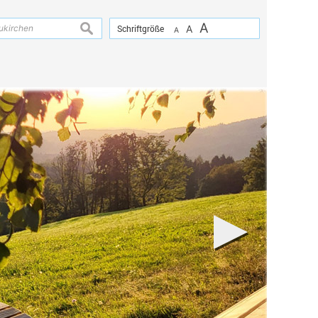
A
suchen
Schriftgröße
A
A