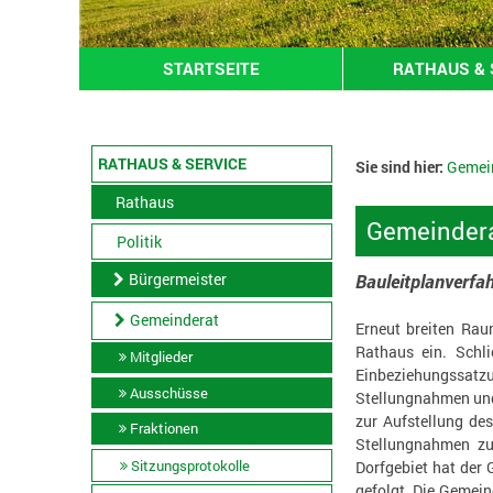
STARTSEITE
RATHAUS & 
RATHAUS & SERVICE
Sie sind hier:
Gemei
Rathaus
Gemeindera
Politik
Bürgermeister
Bauleitplanverfah
Gemeinderat
Erneut breiten Rau
Rathaus ein. Schli
Mitglieder
Einbeziehungssatzu
Ausschüsse
Stellungnahmen und
zur Aufstellung de
Fraktionen
Stellungnahmen zu
Sitzungsprotokolle
Dorfgebiet hat der
gefolgt. Die Gemein