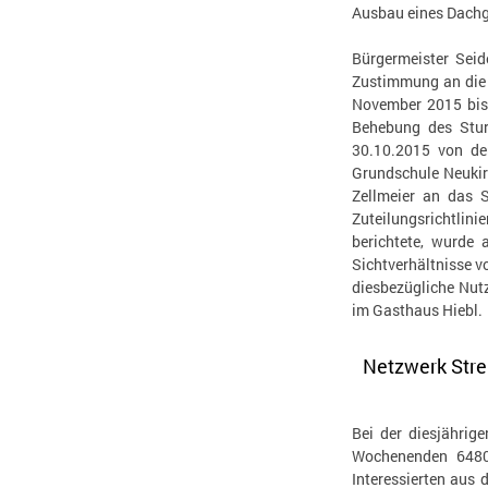
Ausbau eines Dachg
Bürgermeister Seid
Zustimmung an die T
November 2015 bis 
Behebung des Stur
30.10.2015 von de
Grundschule Neukir
Zellmeier an das S
Zuteilungsrichtlini
berichtete, wurde 
Sichtverhältnisse v
diesbezügliche Nutz
im Gasthaus Hiebl.
Netzwerk Str
Bei der diesjähri
Wochenenden 6480 
Interessierten aus