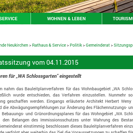
SERVICE
WOHNEN & LEBEN
TOURISMU
nde Neukirchen
>
Rathaus & Service
>
Politik
>
Gemeinderat
>
Sitzungsp
tssitzung vom 04.11.2015
ren für „WA Schlossgarten" eingestellt
m nahm das Bauleitplanverfahren für das Wohnbaugebiet „WA Schlos
eßlich wurde entschieden, das Verfahren einzustellen. Nunmehr sol
ng geschaffen werden. Eingangs erläuterte Architekt Herbert Weny
 die Abwägungsempfehlungen zur Änderung des Flächennutzungs- und 
s Bebauungs- und Grünordnungsplanes für das Wohngebiet „WA Schlo
 den Belangen des Immissionsschutzes unter Wahrung des Bestand
 Gemeinderat einstimmig beschlossen dieses Bauleitplanverfahren einz
de verfolgt aber weiterhin das Ziel die Voraussetzungen zu schaffen f