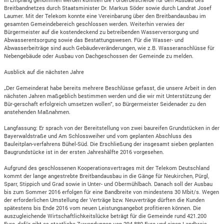
Breitbandnetzes durch Staatsminister Dr. Markus Söder sowie durch Landrat Josef
Laumer. Mit der Telekom konnte eine Vereinbarung über den Breitbandausbau im
gesamten Gemeindebereich geschlossen werden. Weiterhin verwies der
Bürgermeister auf die kostendeckend zu betreibenden Wasserversorgung und
Abwasserentsorgung sowie das Bestattungswesen. Für die Wasser- und
Abwasserbeiträge sind auch Gebäudeveränderungen, wie z.B. Wasseranschlüsse für
Nebengebäude oder Ausbau von Dachgeschossen der Gemeinde zu melden.
Ausblick auf die nächsten Jahre
„Der Gemeinderat habe bereits mehrere Beschlüsse gefasst, die unsere Arbeit in den
nächsten Jahren maßgeblich bestimmen werden und die wir mit Unterstützung der
Bür-gerschaft erfolgreich umsetzen wollen", so Bürgermeister Seidenader zu den
anstehenden Maßnahmen.
Langfassung: Er sprach von der Bereitstellung von zwei baureifen Grundstücken in der
Bayerwaldstraße und Am Schlossweiher und vom geplanten Abschluss des
Bauleitplan-verfahrens Bühel-Süd. Die Erschließung der insgesamt sieben geplanten
Baugrundstücke ist in der ersten Jahreshälfte 2016 vorgesehen.
Aufgrund des geschlossenen Kooperationsvertrages mit der Telekom Deutschland
kommt der lange angestrebte Breitbandausbau in die Gänge für Neukirchen, Pürgl,
Sparr, Stippich und Grad sowie in Unter- und Obermühlbach. Danach soll der Ausbau
bis zum Sommer 2016 erfolgen für eine Bandbreite von mindestens 30 Mbit/s. Wegen
der erforderlichen Umstellung der Verträge bzw. Neuverträge dürften die Kunden
spätestens bis Ende 2016 vom neuen Leistungsangebot profitieren können. Die
auszugleichende Wirtschaftlichkeitslücke beträgt für die Gemeinde rund 421.200
Euro, dafür gibt es staatliche Zuwendungen von 294.880 Euro und einen Landkreis-