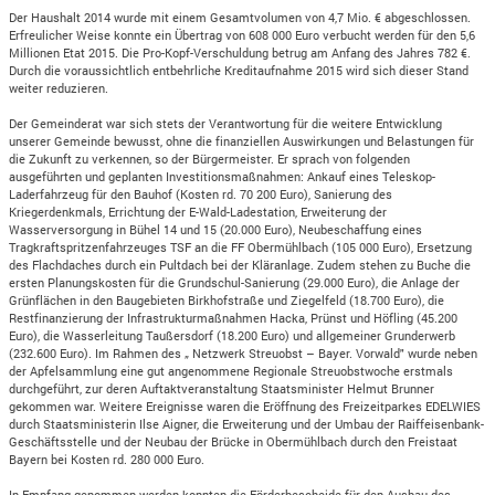
Der Haushalt 2014 wurde mit einem Gesamtvolumen von 4,7 Mio. € abgeschlossen.
Erfreulicher Weise konnte ein Übertrag von 608 000 Euro verbucht werden für den 5,6
Millionen Etat 2015. Die Pro-Kopf-Verschuldung betrug am Anfang des Jahres 782 €.
Durch die voraussichtlich entbehrliche Kreditaufnahme 2015 wird sich dieser Stand
weiter reduzieren.
Der Gemeinderat war sich stets der Verantwortung für die weitere Entwicklung
unserer Gemeinde bewusst, ohne die finanziellen Auswirkungen und Belastungen für
die Zukunft zu verkennen, so der Bürgermeister. Er sprach von folgenden
ausgeführten und geplanten Investitionsmaßnahmen: Ankauf eines Teleskop-
Laderfahrzeug für den Bauhof (Kosten rd. 70 200 Euro), Sanierung des
Kriegerdenkmals, Errichtung der E-Wald-Ladestation, Erweiterung der
Wasserversorgung in Bühel 14 und 15 (20.000 Euro), Neubeschaffung eines
Tragkraftspritzenfahrzeuges TSF an die FF Obermühlbach (105 000 Euro), Ersetzung
des Flachdaches durch ein Pultdach bei der Kläranlage. Zudem stehen zu Buche die
ersten Planungskosten für die Grundschul-Sanierung (29.000 Euro), die Anlage der
Grünflächen in den Baugebieten Birkhofstraße und Ziegelfeld (18.700 Euro), die
Restfinanzierung der Infrastrukturmaßnahmen Hacka, Prünst und Höfling (45.200
Euro), die Wasserleitung Taußersdorf (18.200 Euro) und allgemeiner Grunderwerb
(232.600 Euro). Im Rahmen des „ Netzwerk Streuobst – Bayer. Vorwald" wurde neben
der Apfelsammlung eine gut angenommene Regionale Streuobstwoche erstmals
durchgeführt, zur deren Auftaktveranstaltung Staatsminister Helmut Brunner
gekommen war. Weitere Ereignisse waren die Eröffnung des Freizeitparkes EDELWIES
durch Staatsministerin Ilse Aigner, die Erweiterung und der Umbau der Raiffeisenbank-
Geschäftsstelle und der Neubau der Brücke in Obermühlbach durch den Freistaat
Bayern bei Kosten rd. 280 000 Euro.
In Empfang genommen werden konnten die Förderbescheide für den Ausbau des