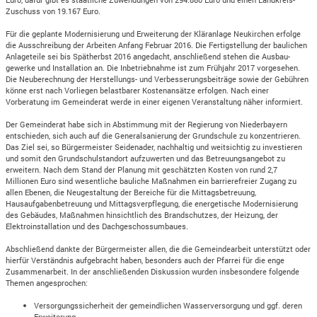
Zuschuss von 19.167 Euro.
Für die geplante Modernisierung und Erweiterung der Kläranlage Neukirchen erfolge
die Ausschreibung der Arbeiten Anfang Februar 2016. Die Fertigstellung der baulichen
Anlageteile sei bis Spätherbst 2016 angedacht, anschließend stehen die Ausbau-
gewerke und Installation an. Die Inbetriebnahme ist zum Frühjahr 2017 vorgesehen.
Die Neuberechnung der Herstellungs- und Verbesserungsbeiträge sowie der Gebühren
könne erst nach Vorliegen belastbarer Kostenansätze erfolgen. Nach einer
Vorberatung im Gemeinderat werde in einer eigenen Veranstaltung näher informiert.
Der Gemeinderat habe sich in Abstimmung mit der Regierung von Niederbayern
entschieden, sich auch auf die Generalsanierung der Grundschule zu konzentrieren.
Das Ziel sei, so Bürgermeister Seidenader, nachhaltig und weitsichtig zu investieren
und somit den Grundschulstandort aufzuwerten und das Betreuungsangebot zu
erweitern. Nach dem Stand der Planung mit geschätzten Kosten von rund 2,7
Millionen Euro sind wesentliche bauliche Maßnahmen ein barrierefreier Zugang zu
allen Ebenen, die Neugestaltung der Bereiche für die Mittagsbetreuung,
Hausaufgabenbetreuung und Mittagsverpflegung, die energetische Modernisierung
des Gebäudes, Maßnahmen hinsichtlich des Brandschutzes, der Heizung, der
Elektroinstallation und des Dachgeschossumbaues.
Abschließend dankte der Bürgermeister allen, die die Gemeindearbeit unterstützt oder
hierfür Verständnis aufgebracht haben, besonders auch der Pfarrei für die enge
Zusammenarbeit. In der anschließenden Diskussion wurden insbesondere folgende
Themen angesprochen:
Versorgungssicherheit der gemeindlichen Wasserversorgung und ggf. deren
Erweiterung