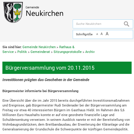
Zum Inhalt
,
zur Navigation
oder
zur Startseite
springen.
chließen
suche
A
A
Schriftgröße
A
Sie sind hier:
Gemeinde Neukirchen
>
Rathaus &
Service
>
Politik
>
Gemeinderat
>
Sitzungsprotokolle
>
Archiv
Bürgerversammlung vom 20.11.2015
Investitionen prägten das Geschehen in der Gemeinde
Bürgermeister informierte bei Bürgerversammlung
Eine Übersicht über die im Jahr 2015 bereits durchgeführten Investitionsmaßnahmen
und Ereignisse, gab Bürgermeister Rudi Seidenader bei der Bürgerversammlung am
Freitag vor etwa 40 interessierten Bürgern im Gasthaus Hiebl. Im Rahmen des 5,6
Millionen Euro Haushalts konnte er auf eine geordnete finanzielle Lage und
Schuldensenkung verweisen. In seinem Ausblick nannte er mit der Bereitstellung von
Wohnbaugrundstücken, dem Breitbandausbau, der Erweiterung der Kläranlage und die
Generalsanierung der Grundschule die Schwerpunkte der künftigen Gemeindepolitik.