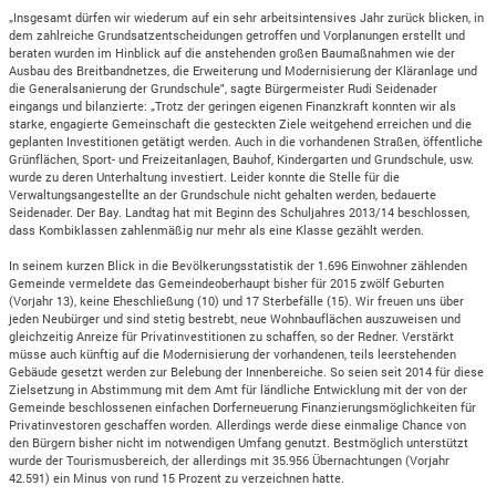
„Insgesamt dürfen wir wiederum auf ein sehr arbeitsintensives Jahr zurück blicken, in
dem zahlreiche Grundsatzentscheidungen getroffen und Vorplanungen erstellt und
beraten wurden im Hinblick auf die anstehenden großen Baumaßnahmen wie der
Ausbau des Breitbandnetzes, die Erweiterung und Modernisierung der Kläranlage und
die Generalsanierung der Grundschule", sagte Bürgermeister Rudi Seidenader
eingangs und bilanzierte: „Trotz der geringen eigenen Finanzkraft konnten wir als
starke, engagierte Gemeinschaft die gesteckten Ziele weitgehend erreichen und die
geplanten Investitionen getätigt werden. Auch in die vorhandenen Straßen, öffentliche
Grünflächen, Sport- und Freizeitanlagen, Bauhof, Kindergarten und Grundschule, usw.
wurde zu deren Unterhaltung investiert. Leider konnte die Stelle für die
Verwaltungsangestellte an der Grundschule nicht gehalten werden, bedauerte
Seidenader. Der Bay. Landtag hat mit Beginn des Schuljahres 2013/14 beschlossen,
dass Kombiklassen zahlenmäßig nur mehr als eine Klasse gezählt werden.
In seinem kurzen Blick in die Bevölkerungsstatistik der 1.696 Einwohner zählenden
Gemeinde vermeldete das Gemeindeoberhaupt bisher für 2015 zwölf Geburten
(Vorjahr 13), keine Eheschließung (10) und 17 Sterbefälle (15). Wir freuen uns über
jeden Neubürger und sind stetig bestrebt, neue Wohnbauflächen auszuweisen und
gleichzeitig Anreize für Privatinvestitionen zu schaffen, so der Redner. Verstärkt
müsse auch künftig auf die Modernisierung der vorhandenen, teils leerstehenden
Gebäude gesetzt werden zur Belebung der Innenbereiche. So seien seit 2014 für diese
Zielsetzung in Abstimmung mit dem Amt für ländliche Entwicklung mit der von der
Gemeinde beschlossenen einfachen Dorferneuerung Finanzierungsmöglichkeiten für
Privatinvestoren geschaffen worden. Allerdings werde diese einmalige Chance von
den Bürgern bisher nicht im notwendigen Umfang genutzt. Bestmöglich unterstützt
wurde der Tourismusbereich, der allerdings mit 35.956 Übernachtungen (Vorjahr
42.591) ein Minus von rund 15 Prozent zu verzeichnen hatte.