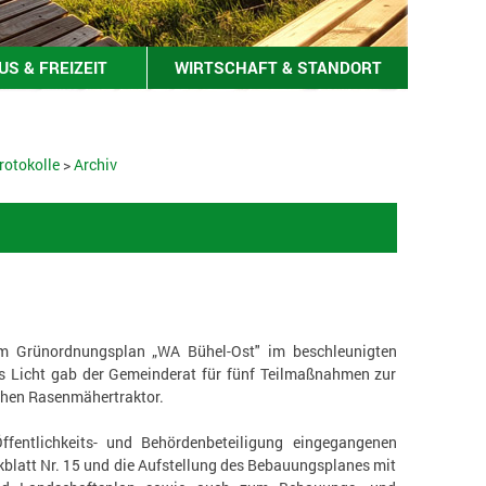
S & FREIZEIT
WIRTSCHAFT & STANDORT
rotokolle
>
Archiv
tem Grünordnungsplan „WA Bühel-Ost" im beschleunigten
es Licht gab der Gemeinderat für fünf Teilmaßnahmen zur
chen Rasenmähertraktor.
fentlichkeits- und Behördenbeteiligung eingegangenen
latt Nr. 15 und die Aufstellung des Bebauungsplanes mit