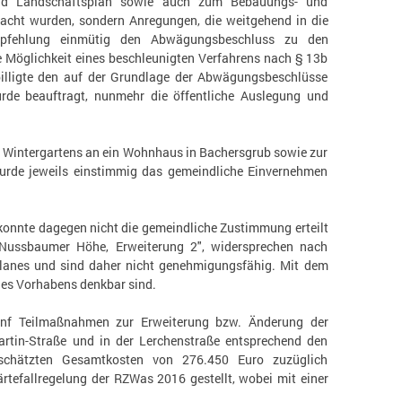
und Landschaftsplan sowie auch zum Bebauungs- und
cht wurden, sondern Anregungen, die weitgehend in die
empfehlung einmütig den Abwägungsbeschluss zu den
 Möglichkeit eines beschleunigten Verfahrens nach § 13b
illigte den auf der Grundlage der Abwägungsbeschlüsse
de beauftragt, nunmehr die öffentliche Auslegung und
s Wintergartens an ein Wohnhaus in Bachersgrub sowie zur
rde jeweils einstimmig das gemeindliche Einvernehmen
konnte dagegen nicht die gemeindliche Zustimmung erteilt
Nussbaumer Höhe, Erweiterung 2", widersprechen nach
anes und sind daher nicht genehmigungsfähig. Mit dem
nes Vorhabens denkbar sind.
ünf Teilmaßnahmen zur Erweiterung bzw. Änderung der
artin-Straße und in der Lerchenstraße entsprechend den
schätzten Gesamtkosten von 276.450 Euro zuzüglich
tefallregelung der RZWas 2016 gestellt, wobei mit einer