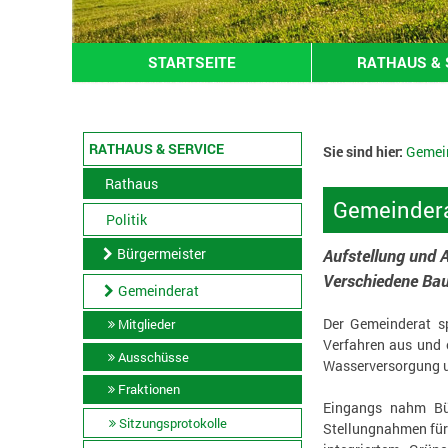
STARTSEITE
RATHAUS & 
RATHAUS & SERVICE
Sie sind hier:
Gemei
Rathaus
Gemeindera
Politik
Bürgermeister
Aufstellung und 
Verschiedene Ba
Gemeinderat
Der Gemeinderat s
Mitglieder
Verfahren aus und 
Ausschüsse
Wasserversorgung u
Fraktionen
Eingangs nahm Bür
Sitzungsprotokolle
Stellungnahmen für