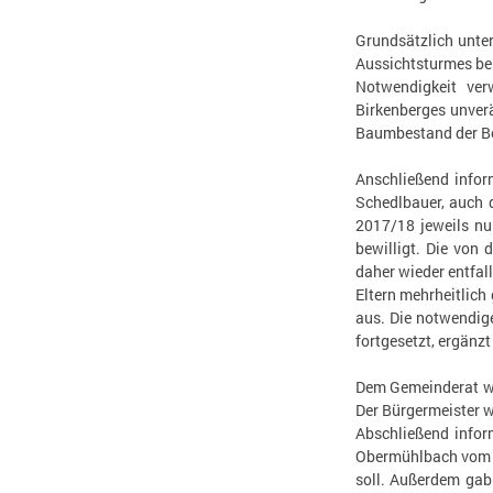
Grundsätzlich unte
Aussichtsturmes be
Notwendigkeit ve
Birkenberges unverä
Baumbestand der B
Anschließend infor
Schedlbauer, auch 
2017/18 jeweils nu
bewilligt. Die von
daher wieder entfal
Eltern mehrheitlic
aus. Die notwendig
fortgesetzt, ergänz
Dem Gemeinderat wu
Der Bürgermeister w
Abschließend infor
Obermühlbach vom A
soll. Außerdem gab 