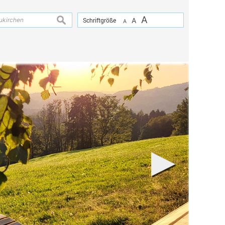
A
suchen
Schriftgröße
A
A