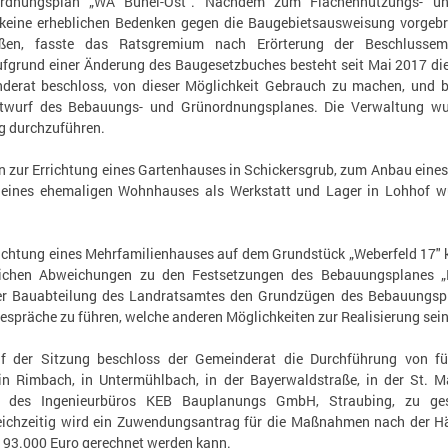
nordnungsplan „WA Bühel-Ost". Nachdem zum Flächennutzungs- 
eine erheblichen Bedenken gegen die Baugebietsausweisung vorgebra
ießen, fasste das Ratsgremium nach Erörterung der Beschluss
fgrund einer Änderung des Baugesetzbuches besteht seit Mai 2017 die
erat beschloss, von dieser Möglichkeit Gebrauch zu machen, und b
ntwurf des Bebauungs- und Grünordnungsplanes. Die Verwaltung wur
g durchzuführen.
n zur Errichtung eines Gartenhauses in Schickersgrub, zum Anbau eine
eines ehemaligen Wohnhauses als Werkstatt und Lager in Lohhof wu
richtung eines Mehrfamilienhauses auf dem Grundstück „Weberfeld 17" 
lichen Abweichungen zu den Festsetzungen des Bebauungsplanes „
er Bauabteilung des Landratsamtes den Grundzügen des Bebauungspl
Gespräche zu führen, welche anderen Möglichkeiten zur Realisierung sei
uf der Sitzung beschloss der Gemeinderat die Durchführung von f
n Rimbach, in Untermühlbach, in der Bayerwaldstraße, in der St. M
n des Ingenieurbüros KEB Bauplanungs GmbH, Straubing, zu ge
eichzeitig wird ein Zuwendungsantrag für die Maßnahmen nach der Här
 93.000 Euro gerechnet werden kann.