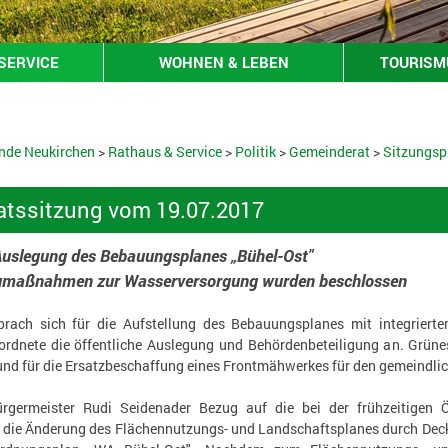
SERVICE
WOHNEN & LEBEN
TOURISMU
nde Neukirchen
>
Rathaus & Service
>
Politik
>
Gemeinderat
>
Sitzungsp
tssitzung vom 19.07.2017
Auslegung des Bebauungsplanes „Bühel-Ost"
umaßnahmen zur Wasserversorgung wurden beschlossen
prach sich für die Aufstellung des Bebauungsplanes mit integrier
ordnete die öffentliche Auslegung und Behördenbeteiligung an. Grün
nd für die Ersatzbeschaffung eines Frontmähwerkes für den gemeindli
germeister Rudi Seidenader Bezug auf die bei der frühzeitigen Öf
 die Änderung des Flächennutzungs- und Landschaftsplanes durch Deckb