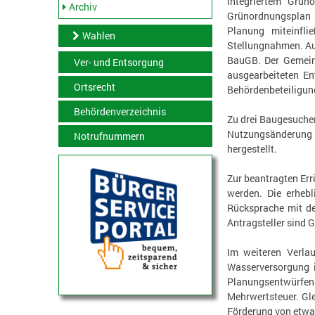
integriertem Grü
Archiv
Grünordnungsplan k
Planung miteinfl
Wahlen
Stellungnahmen. Au
BauGB. Der Gemeind
Ver- und Entsorgung
ausgearbeiteten E
Ortsrecht
Behördenbeteiligun
Behördenverzeichnis
Zu drei Baugesuche
Nutzungsänderung 
Notrufnummern
hergestellt.
Zur beantragten Er
werden. Die erheb
Rücksprache mit d
Antragsteller sind 
Im weiteren Verla
Wasserversorgung i
Planungsentwürfe
Mehrwertsteuer. Gl
Förderung von etwa