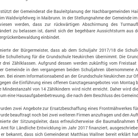
rstützt der Gemeinderat die Bauleitplanung der Nachbargemeinden Ha
im Waldwipfelweg in Maibrunn. In der Stellungnahme der Gemeinde im R
rwiesen werden, dass zur rückwärtigen Abschirmung des Turmau
ndert zu belassen ist, damit sich der begehbare Aussichtsturm aus der
ergrückenbewaldung einbindet.
mierte der Bürgermeister, dass ab dem Schuljahr 2017/18 die Schull
die Schulleitung für die Grundschule Neukirchen übernimmt. Die Gru
r drei Zählklassen. Aufgrund dessen werden zukünftig vom Freistaat
 der Gemeinde in den vergangenen beiden Schuljahren übernommene A
len. Bei einem Informationsabend an der Grundschule Neukirchen zur O
h gegen die Einführung eines offenen Ganztagesangebotes von Montag 
e Mindestanzahl von 14 Zählkindern wird nicht erreicht. Daher wird d
t um eine Hausaufgabenbetreuung, die nach dem Beschluss des Gemeinder
rden zwei Angebote zur Ersatzbeschaffung eines Frontmähwerkes für
urde beauftragt noch bei zwei weiteren Firmen anzufragen und den Auftr
mierte der Sitzungsleiter, dass erfreulicherweise die Baumaßnahmen 
mt für Ländliche Entwicklung im Jahr 2017 finanziert, ausgeschrieb
er bekannt, dass sich Gemeinderat Matthias Wallner bereit erklärt hat