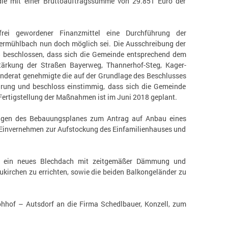
ie mit einer Bruttoauftragssumme von 29.851 Euro der
rei gewordener Finanzmittel eine Durchführung der
ermühlbach nun doch möglich sei. Die Ausschreibung der
15 beschlossen, dass sich die Gemeinde entsprechend dem
ärkung der Straßen Bayerweg, Thannerhof-Steg, Kager-
inderat genehmigte die auf der Grundlage des Beschlusses
barung und beschloss einstimmig, dass sich die Gemeinde
e Fertigstellung der Maßnahmen ist im Juni 2018 geplant.
zungen des Bebauungsplanes zum Antrag auf Anbau eines
e Einvernehmen zur Aufstockung des Einfamilienhauses und
r ein neues Blechdach mit zeitgemäßer Dämmung und
kirchen zu errichten, sowie die beiden Balkongeländer zu
hhof – Autsdorf an die Firma Schedlbauer, Konzell, zum