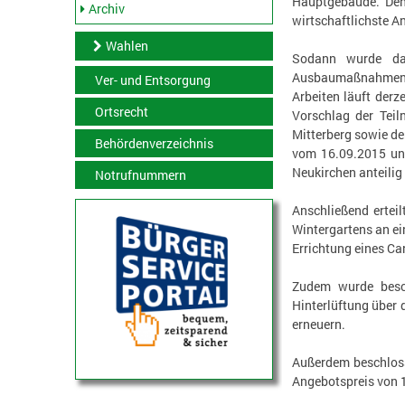
Hauptgebäude. Den
Archiv
wirtschaftlichste An
Wahlen
Sodann wurde das
Ausbaumaßnahmen de
Ver- und Entsorgung
Arbeiten läuft der
Ortsrecht
Vorschlag der Tei
Mitterberg sowie d
Behördenverzeichnis
vom 16.09.2015 und
Neukirchen anteilig
Notrufnummern
Anschließend erte
Wintergartens an e
Errichtung eines Car
Zudem wurde besc
Hinterlüftung über 
erneuern.
Außerdem beschloss
Angebotspreis von 1