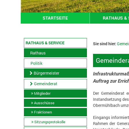
STARTSEITE
RATHAUS & 
RATHAUS & SERVICE
Sie sind hier:
Gemei
Rathaus
Gemeindera
Politik
Bürgermeister
Infrastrukturma
Auftrag zur Erric
Gemeinderat
Der Gemeinderat e
Mitglieder
Instandsetzung des
Ausschüsse
Obermühlbach umzuse
Fraktionen
Eingangs informier
Sitzungsprotokolle
Rahmen der Genera