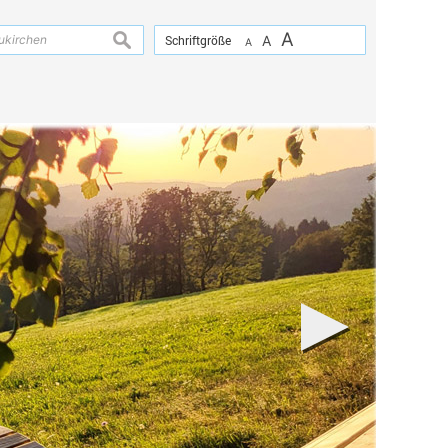
A
suchen
Schriftgröße
A
A