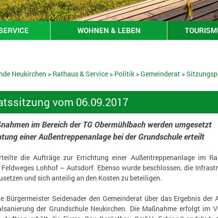
SERVICE
WOHNEN & LEBEN
TOURISMU
nde Neukirchen
>
Rathaus & Service
>
Politik
>
Gemeinderat
>
Sitzungsp
tssitzung vom 06.09.2017
ßnahmen im Bereich der TG Obermühlbach werden umgesetzt
htung einer Außentreppenanlage bei der Grundschule erteilt
rteilte die Aufträge zur Errichtung einer Außentreppenanlage im 
 Feldweges Lohhof – Autsdorf. Ebenso wurde beschlossen, die Infras
tzen und sich anteilig an den Kosten zu beteiligen.
te Bürgermeister Seidenader den Gemeinderat über das Ergebnis der 
lsanierung der Grundschule Neukirchen. Die Maßnahme erfolgt im V