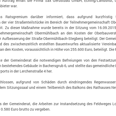
 Auftrag erhält die Firma Sax Gerüstbau GmbH, Eching/Landshut, d
bieter war.
 Ratsgremium darüber informiert, dass aufgrund kurzfristig f
r vier Straßenteilstücke im Bereich der Teilnehmergemeinschaft Ob
zeit. Zu dieser Maßnahme wurde bereits in der Sitzung vom 16.09.20
lnehmergemeinschaft Obermühlbach an den Kosten der Oberbauverst
er Aufbesserung der Straße Obermühlbach-Stegberg beteiligt. Der Geme
 des zwischenzeitlich erstellten Bauentwurfes aktualisierte Verein
 an den Kosten, voraussichtlich in Höhe von 255.600 Euro, beteiligt. Di
ilte der Gemeinderat die notwendigen Befreiungen von den Festset
in bestehendes Gebäude in Bachersgrub 6, und stellte das gemeindlich
ports in der Lerchenstraße 4 her.
hlossen, aufgrund von Schäden durch eindringendes Regenwasse
dem Sitzungssaal und einem Teilbereich des Balkons des Rathauses Neu
 der Gemeinderat, die Arbeiten zur Instandsetzung des Feldweges Lo
0.580 Euro brutto zu vergeben.