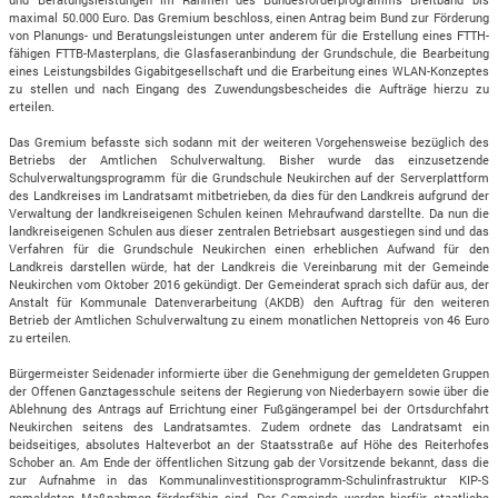
maximal 50.000 Euro. Das Gremium beschloss, einen Antrag beim Bund zur Förderung
von Planungs- und Beratungsleistungen unter anderem für die Erstellung eines FTTH-
fähigen FTTB-Masterplans, die Glasfaseranbindung der Grundschule, die Bearbeitung
eines Leistungsbildes Gigabitgesellschaft und die Erarbeitung eines WLAN-Konzeptes
zu stellen und nach Eingang des Zuwendungsbescheides die Aufträge hierzu zu
erteilen.
Das Gremium befasste sich sodann mit der weiteren Vorgehensweise bezüglich des
Betriebs der Amtlichen Schulverwaltung. Bisher wurde das einzusetzende
Schulverwaltungsprogramm für die Grundschule Neukirchen auf der Serverplattform
des Landkreises im Landratsamt mitbetrieben, da dies für den Landkreis aufgrund der
Verwaltung der landkreiseigenen Schulen keinen Mehraufwand darstellte. Da nun die
landkreiseigenen Schulen aus dieser zentralen Betriebsart ausgestiegen sind und das
Verfahren für die Grundschule Neukirchen einen erheblichen Aufwand für den
Landkreis darstellen würde, hat der Landkreis die Vereinbarung mit der Gemeinde
Neukirchen vom Oktober 2016 gekündigt. Der Gemeinderat sprach sich dafür aus, der
Anstalt für Kommunale Datenverarbeitung (AKDB) den Auftrag für den weiteren
Betrieb der Amtlichen Schulverwaltung zu einem monatlichen Nettopreis von 46 Euro
zu erteilen.
Bürgermeister Seidenader informierte über die Genehmigung der gemeldeten Gruppen
der Offenen Ganztagesschule seitens der Regierung von Niederbayern sowie über die
Ablehnung des Antrags auf Errichtung einer Fußgängerampel bei der Ortsdurchfahrt
Neukirchen seitens des Landratsamtes. Zudem ordnete das Landratsamt ein
beidseitiges, absolutes Halteverbot an der Staatsstraße auf Höhe des Reiterhofes
Schober an. Am Ende der öffentlichen Sitzung gab der Vorsitzende bekannt, dass die
zur Aufnahme in das Kommunalinvestitionsprogramm-Schulinfrastruktur KIP-S
gemeldeten Maßnahmen förderfähig sind. Der Gemeinde werden hierfür staatliche