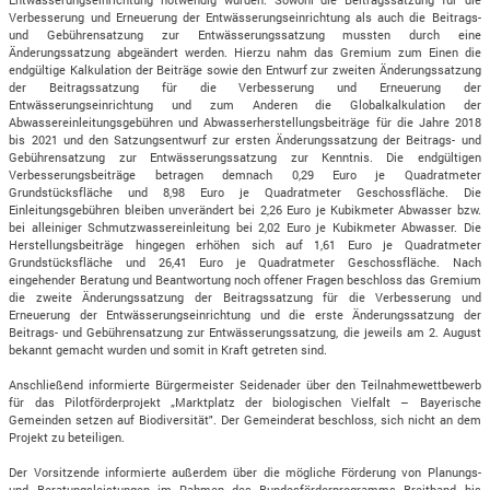
Verbesserung und Erneuerung der Entwässerungseinrichtung als auch die Beitrags-
und Gebührensatzung zur Entwässerungssatzung mussten durch eine
Änderungssatzung abgeändert werden. Hierzu nahm das Gremium zum Einen die
endgültige Kalkulation der Beiträge sowie den Entwurf zur zweiten Änderungssatzung
der Beitragssatzung für die Verbesserung und Erneuerung der
Entwässerungseinrichtung und zum Anderen die Globalkalkulation der
Abwassereinleitungsgebühren und Abwasserherstellungsbeiträge für die Jahre 2018
bis 2021 und den Satzungsentwurf zur ersten Änderungssatzung der Beitrags- und
Gebührensatzung zur Entwässerungssatzung zur Kenntnis. Die endgültigen
Verbesserungsbeiträge betragen demnach 0,29 Euro je Quadratmeter
Grundstücksfläche und 8,98 Euro je Quadratmeter Geschossfläche. Die
Einleitungsgebühren bleiben unverändert bei 2,26 Euro je Kubikmeter Abwasser bzw.
bei alleiniger Schmutzwassereinleitung bei 2,02 Euro je Kubikmeter Abwasser. Die
Herstellungsbeiträge hingegen erhöhen sich auf 1,61 Euro je Quadratmeter
Grundstücksfläche und 26,41 Euro je Quadratmeter Geschossfläche. Nach
eingehender Beratung und Beantwortung noch offener Fragen beschloss das Gremium
die zweite Änderungssatzung der Beitragssatzung für die Verbesserung und
Erneuerung der Entwässerungseinrichtung und die erste Änderungssatzung der
Beitrags- und Gebührensatzung zur Entwässerungssatzung, die jeweils am 2. August
bekannt gemacht wurden und somit in Kraft getreten sind.
Anschließend informierte Bürgermeister Seidenader über den Teilnahmewettbewerb
für das Pilotförderprojekt „Marktplatz der biologischen Vielfalt – Bayerische
Gemeinden setzen auf Biodiversität". Der Gemeinderat beschloss, sich nicht an dem
Projekt zu beteiligen.
Der Vorsitzende informierte außerdem über die mögliche Förderung von Planungs-
und Beratungsleistungen im Rahmen des Bundesförderprogramms Breitband bis