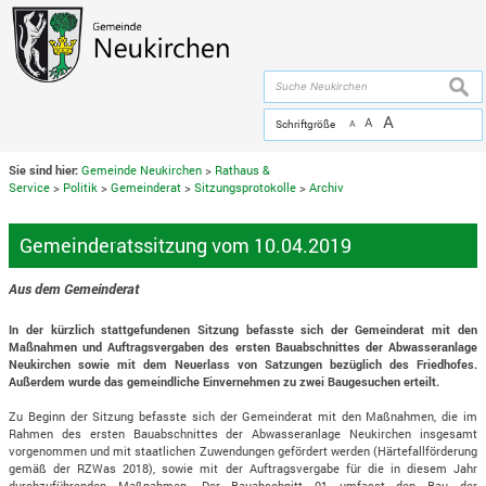
Zum Inhalt
,
zur Navigation
oder
zur Startseite
springen.
chließen
suche
A
A
Schriftgröße
A
Sie sind hier:
Gemeinde Neukirchen
>
Rathaus &
Service
>
Politik
>
Gemeinderat
>
Sitzungsprotokolle
>
Archiv
Gemeinderatssitzung vom 10.04.2019
Aus dem Gemeinderat
In der kürzlich stattgefundenen Sitzung befasste sich der Gemeinderat mit den
Maßnahmen und Auftragsvergaben des ersten Bauabschnittes der Abwasseranlage
Neukirchen sowie mit dem Neuerlass von Satzungen bezüglich des Friedhofes.
Außerdem wurde das gemeindliche Einvernehmen zu zwei Baugesuchen erteilt.
Zu Beginn der Sitzung befasste sich der Gemeinderat mit den Maßnahmen, die im
Rahmen des ersten Bauabschnittes der Abwasseranlage Neukirchen insgesamt
vorgenommen und mit staatlichen Zuwendungen gefördert werden (Härtefallförderung
gemäß der RZWas 2018), sowie mit der Auftragsvergabe für die in diesem Jahr
durchzuführenden Maßnahmen. Der Bauabschnitt 01 umfasst den Bau der