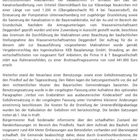
Kanalverbundleitung vom Ortsteil Obermühlbach bis zur Kläranlage Neukirchen mit
einer Länge von rund 1.200 m (Übergabeschacht RS 4 bei Taussersdorf), die
Erneuerung der Pumpstation Unterwachsenberg mit zugehöriger Druckleitung sowie
die Sanierung der Kanalisation in der Bayerwaldstraße, Auf der Au und im Bereich der
Grundschule. Nachdem die Antragsunterlagen vom Wasserwirtschaftsamt
Deggendorf geprüft wurden und eine Zuwendung in Aussicht gestellt wurde, beschloss
das Gremium die Durchführung der Maßnahmen unter Beachtung der baufachlichen
Stellungnahme des Wasserwirtschaftsamtes Deggendorf. Der Auftrag für die in
diesem Jahr zur Bauausführung vorgesehenen Maßnahmen wurde gemäß
Vergabevorschlag des Ingenieurbüros KEB Bauplanungs GmbH, Straubing, an den
wirtschaftlichsten von insgesamt fünf Anbietern, die Firma H & T Baugesellschaft
mbH aus Ruhmannsfelden, zu einer Bruttoauftragssumme von rund 441.800 Euro
erteilt.
Weiterhin stand der Neuerlass einer Benutzungs- sowie einer Gebührensatzung für
den Friedhof auf der Tagesordnung. Den Räten lagen die Satzungsentwürfe vor, die auf
dem nichtamtlichen Muster des Bayerischen Gemeindetages basierten. Die
Benutzungssatzung wurde in der vorgelegten Fassung unter Aufnahme des optionalen
Paragraphen „Verbot von Grabstätten aus ausbeuterischer Kinderarbeit" und die
Gebührensatzung in der vorgelegten Fassung unter Vornahme kleinerer Änderungen
einstimmig beschlossen. Die Kosten für die Erstellung der Urnenerdfeldgrabanlage
wurden bei der Kalkulation der Gebühren mit berücksichtigt. Die beiden Satzungen
treten ab 1. Mai in Kraft.
Bürgermeister Rudi Seidenader informierte über den schadhaften Zustand der
Randeinfassungen im Bereich des Friedhofs. Nach dem Aufmaß des Bauhofs sind
insgesamt rund 434 Meter Einfassungen aus Betondielen vorhanden und überwiegend
schadhaft. Die Gemeinde beabsichtigt daher, diese durch Granithochbordsteine, die
teilweise im Zuge des Ausbaus der Ortsdurchfahrt ausgebaut wurden, zu ersetzen.