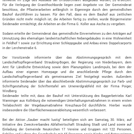
Für die Verlegung der Granithochborde liegen zwei Angebote vor. Der Gemeinderat
beschloss, die Pflasterarbeiten anfänglich in Eigenregie durch den gemeindlichen
Bauhof durchführen zu lassen. Für den Fall, dass es dem Bauhof aus zeitlichen
Gründen nicht mehr möglich ist, die Arbeiten fertig zu stellen, wurde Bürgermeister
Seidenader ermächtigt, die Arbeiten an die Firma G. Koller aus Ascha zu vergeben.
Sodann erteilte der Gemeinderat das gemeindliche Einvernehmen zu den Anträgen auf
Umnutzung des ehemaligen landwirtschaftlichen Nebengebäudes in eine Wohneinheit
in Feldhof 1 sowie zur Errichtung einer Schleppgaube und Anbau eines Doppelcarports
in der Lerchenstraße 6.
Der Vorsitzende informierte über das Abstimmungsgespräch mit dem
Landschaftspflegeverband Straubing-Bogen, der Regierung von Niederbayern, dem
Amt für Ländliche Entwicklung sowie dem Planungsbüro Landimpuls, bei dem der
Aufbau einer eigenen Homepage und die anschließende Pflege durch den
Landschaftspflegeverband als gemeinsames Ziel festgelegt wurden. Außerdem
informierte Seidenader über das abschließende Abstimmungsgespräch zur Farb- und
Schriftgestaltung der Schriftentafel am Urnenerdgrabfeld mit der Firma Poiger,
Windberg.
Seidenader teilte mit, dass der Bauhof mit Unterstützung des Baggerbetriebs Karl
Wanninger aus Kollnburg die notwendigen Unterhaltungsmaßnahmen in einem ersten
Teilabschnitt der Wegebaumaßnahme Kreuzhaus-Öd durchführte. Hierbei wurde
insbesondere die Oberflächenwasserableitung wesentlich verbessert.
Bei der Aktion „Sauber macht lustig" beteiligten sich am Samstag, 30. März, auf
Initiative des Zweckverbandes Abfallwirtschaft Straubing Stadt und Land sowie auf
Einladung der Gemeinde Neukirchen 17 Vereine und Gruppen mit 122 Personen,
Schüler und Lehrer der Grundschule mit 65 Personen sowie Kinder und Betreuerinnen