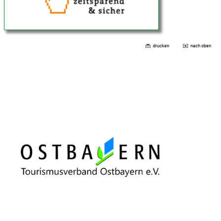
drucken
nach oben