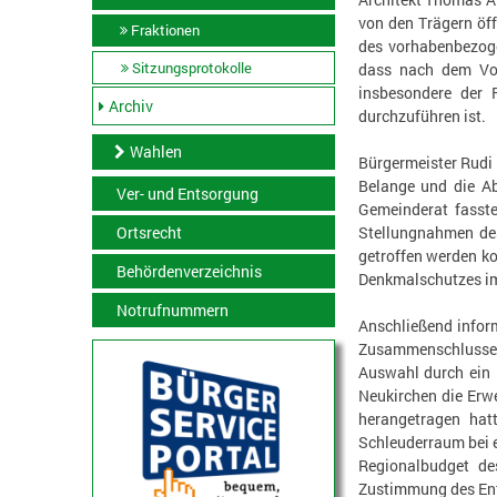
von den Trägern öf
Fraktionen
des vorhabenbezog
Sitzungsprotokolle
dass nach dem Vor
insbesondere der F
Archiv
durchzuführen ist.
Wahlen
Bürgermeister Rudi 
Belange und die A
Ver- und Entsorgung
Gemeinderat fasst
Stellungnahmen de
Ortsrecht
getroffen werden k
Behördenverzeichnis
Denkmalschutzes im
Notrufnummern
Anschließend infor
Zusammenschlusses
Auswahl durch ein 
Neukirchen die Erw
herangetragen hat
Schleuderraum bei e
Regionalbudget de
Zustimmung des En