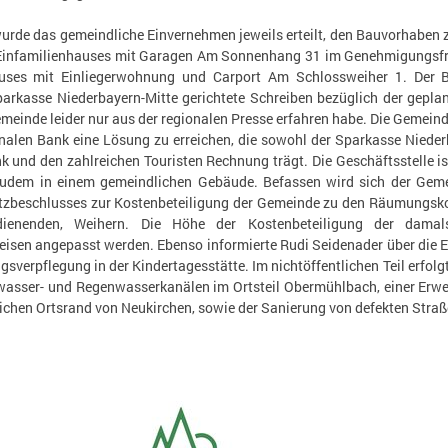
de das gemeindliche Einvernehmen jeweils erteilt, den Bauvorhaben zu
infamilienhauses mit Garagen Am Sonnenhang 31 im Genehmigungsfre
uses mit Einliegerwohnung und Carport Am Schlossweiher 1. Der Bü
arkasse Niederbayern-Mitte gerichtete Schreiben bezüglich der geplan
emeinde leider nur aus der regionalen Presse erfahren habe. Die Gemein
onalen Bank eine Lösung zu erreichen, die sowohl der Sparkasse Niede
 und den zahlreichen Touristen Rechnung trägt. Die Geschäftsstelle i
zudem in einem gemeindlichen Gebäude. Befassen wird sich der Geme
tzbeschlusses zur Kostenbeteiligung der Gemeinde zu den Räumungskos
dienenden, Weihern. Die Höhe der Kostenbeteiligung der damal
sen angepasst werden. Ebenso informierte Rudi Seidenader über die Ei
agsverpflegung in der Kindertagesstätte. Im nichtöffentlichen Teil erfol
asser- und Regenwasserkanälen im Ortsteil Obermühlbach, einer Erwe
lichen Ortsrand von Neukirchen, sowie der Sanierung von defekten Stra