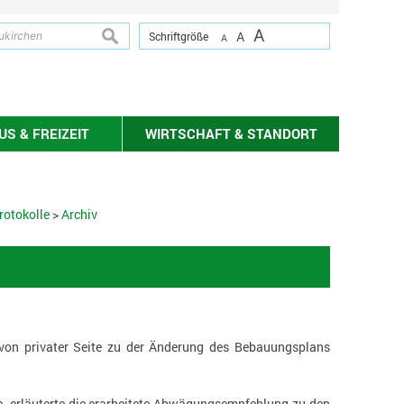
A
suchen
Schriftgröße
A
A
S & FREIZEIT
WIRTSCHAFT & STANDORT
rotokolle
>
Archiv
von privater Seite zu der Änderung des Bebauungsplans
, erläuterte die erarbeitete Abwägungsempfehlung zu den