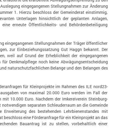
en Auslegung eingegangenen Stellungnahmen zur Änderung
ummer 1. Hierzu beschloss der Gemeinderat einstimmig,
vanten Unterlagen hinsichtlich der geplanten Anlagen,
 eine erneute Öffentlichkeits- und Behördenbeteiligung
ung eingegangenen Stellungnahmen der Träger öffentlicher
gen, zur Einbeziehungssatzung Gut Haggn bekannt. Der
n, weil auf Grund der Erheblichkeit der eingegangenen
 für Denkmalpflege noch keine Abwägungsentscheidung
n und naturschutzfachlichen Belange und den Belangen des
deranfragen für Kleinprojekte im Rahmen des ILE nord23-
mtausgaben von maximal 20.000 Euro werden im Fall der
 mit 10.000 Euro. Nachdem der Imkereiverein Steinburg-
ht notwendigen separaten Schleuderraum an die Gemeinde
e Erweiterung des bestehenden Lehrbienenstandes mit
 beschloss eine Förderanfrage für ein Kleinprojekt an das
henden Bauantrag ist zu stellen, vorbehaltlich einer