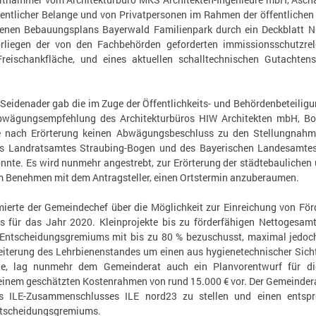
fentlicher Belange und von Privatpersonen im Rahmen der öffentlich
enen Bebauungsplans Bayerwald Familienpark durch ein Deckblatt N
liegen der von den Fachbehörden geforderten immissionsschutzrele
reischankfläche, und eines aktuellen schalltechnischen Gutachtens
Seidenader gab die im Zuge der Öffentlichkeits- und Behördenbeteilig
bwägungsempfehlung des Architekturbüros HIW Architekten mbH, Bo
e nach Erörterung keinen Abwägungsbeschluss zu den Stellungnahme
s Landratsamtes Straubing-Bogen und des Bayerischen Landesamtes
onnte. Es wird nunmehr angestrebt, zur Erörterung der städtebauliche
 Benehmen mit dem Antragsteller, einen Ortstermin anzuberaumen.
mierte der Gemeindechef über die Möglichkeit zur Einreichung von För
 für das Jahr 2020. Kleinprojekte bis zu förderfähigen Nettogesa
Entscheidungsgremiums mit bis zu 80 % bezuschusst, maximal jedoch
eiterung des Lehrbienenstandes um einen aus hygienetechnischer Sic
te, lag nunmehr dem Gemeinderat auch ein Planvorentwurf für di
inem geschätzten Kostenrahmen von rund 15.000 € vor. Der Gemeinderat
s ILE-Zusammenschlusses ILE nord23 zu stellen und einen entsprec
tscheidungsgremiums.