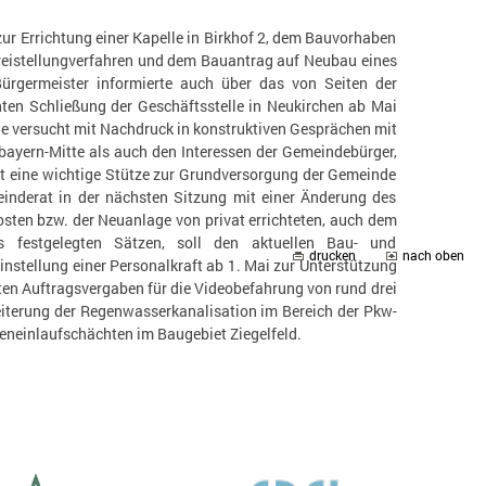
r Errichtung einer Kapelle in Birkhof 2, dem Bauvorhaben
istellungverfahren und dem Bauantrag auf Neubau eines
rgermeister informierte auch über das von Seiten der
ten Schließung der Geschäftsstelle in Neukirchen ab Mai
de versucht mit Nachdruck in konstruktiven Gesprächen mit
rbayern-Mitte als auch den Interessen der Gemeindebürger,
st eine wichtige Stütze zur Grundversorgung der Gemeinde
inderat in der nächsten Sitzung mit einer Änderung des
ten bzw. der Neuanlage von privat errichteten, auch dem
s festgelegten Sätzen, soll den aktuellen Bau- und
drucken
nach oben
nstellung einer Personalkraft ab 1. Mai zur Unterstützung
gten Auftragsvergaben für die Videobefahrung von rund drei
iterung der Regenwasserkanalisation im Bereich der Pkw-
ßeneinlaufschächten im Baugebiet Ziegelfeld.