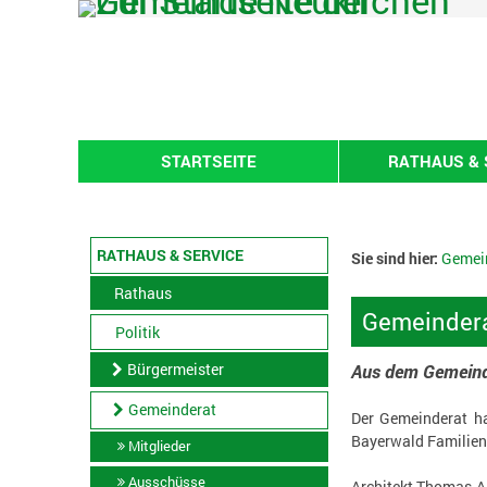
Zum Inhalt
,
zur Navigation
oder
zur Startseite
springen.
STARTSEITE
RATHAUS & 
RATHAUS & SERVICE
Sie sind hier:
Gemei
Rathaus
Gemeindera
Politik
Bürgermeister
Aus dem Gemeind
Gemeinderat
Der Gemeinderat h
Bayerwald Familien
Mitglieder
Ausschüsse
Architekt Thomas A