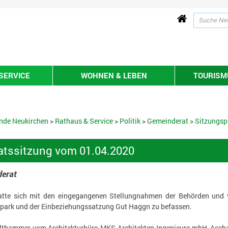
SERVICE
WOHNEN & LEBEN
TOURISMU
nde Neukirchen
>
Rathaus & Service
>
Politik
>
Gemeinderat
>
Sitzungsp
tssitzung vom 01.04.2020
erat
atte sich mit den eingegangenen Stellungnahmen der Behörden und 
park und der Einbeziehungssatzung Gut Haggn zu befassen.
lthammer vom Architekturbüro MKS Architekten-Ingenieure mbH, Ascha