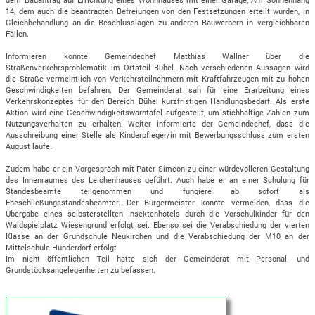
14, dem auch die beantragten Befreiungen von den Festsetzungen erteilt wurden, in
Gleichbehandlung an die Beschlusslagen zu anderen Bauwerbern in vergleichbaren
Fällen.
Informieren konnte Gemeindechef Matthias Wallner über die
Straßenverkehrsproblematik im Ortsteil Bühel. Nach verschiedenen Aussagen wird
die Straße vermeintlich von Verkehrsteilnehmern mit Kraftfahrzeugen mit zu hohen
Geschwindigkeiten befahren. Der Gemeinderat sah für eine Erarbeitung eines
Verkehrskonzeptes für den Bereich Bühel kurzfristigen Handlungsbedarf. Als erste
Aktion wird eine Geschwindigkeitswarntafel aufgestellt, um stichhaltige Zahlen zum
Nutzungsverhalten zu erhalten. Weiter informierte der Gemeindechef, dass die
Ausschreibung einer Stelle als Kinderpfleger/in mit Bewerbungsschluss zum ersten
August laufe.
Zudem habe er ein Vorgespräch mit Pater Simeon zu einer würdevolleren Gestaltung
des Innenraumes des Leichenhauses geführt. Auch habe er an einer Schulung für
Standesbeamte teilgenommen und fungiere ab sofort als
Eheschließungsstandesbeamter. Der Bürgermeister konnte vermelden, dass die
Übergabe eines selbsterstellten Insektenhotels durch die Vorschulkinder für den
Waldspielplatz Wiesengrund erfolgt sei. Ebenso sei die Verabschiedung der vierten
Klasse an der Grundschule Neukirchen und die Verabschiedung der M10 an der
Mittelschule Hunderdorf erfolgt.
Im nicht öffentlichen Teil hatte sich der Gemeinderat mit Personal- und
Grundstücksangelegenheiten zu befassen.