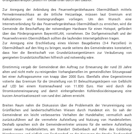
Zur Anregung der Anbindung des Feuerwehrgerätehauses Obermühlbach mittels
Fernwärmeanschluss an die örtliche Heizanlage, müssen laut Gremium erst
Kalkulations- und Kostengrundlagen vorliegen. Um den Wunsch eine
Internetverbindung für das Feuerwehrgerätehaus Obermühlbach zu erreichen, wird die
Gemeinde die Beschaffung der notwendigen Hardware für einen Hotspot, gefördert
über das Förderprogramm BayernWLAN, vornehmen. Die Dorfgemeinschaft und der
Feuerwehrverein Obermühlbach sollten die laufenden Internetgebühren tragen.
Zur Anregung eine Erschließung eines kleinen Baugebietes (3-4 Parzellen) in
Obermühlbach auf den Weg zu bringen, wurde seitens des Gemeinderates konstatiert,
dass hier die Bereitschaft von Grundstückseigentümern zur Veräußerung von
geeigneten Grundstücksflächen hilfreich und notwendig wäre.
Einstimmig vergab der Gemeinderat den Auftrag zur Erneuerung der rund 20 Jahre
alten und nicht mehr zu reinigenden Vorhanglamellen im gemeindlichen Sitzungssaal
bei einer Auftragssumme von knapp über 2000 Euro. Ebenfalls ohne Gegenstimme
votierte das Gremium für die Umstellung von 51 Beleuchtungskörpern von Gelblicht
auf LED bei einem Kostenaufwand von 11.830 Euro. Hier wird durch die
Stromkosteneinsparung und damit einhergehenden Kohlendioxideinsparung eine
kurzen Amortisationszeit von rund drei Jahren erreicht.
Breiten Raum nahm die Diskussion über die Problematik der Verunreinigung von
Grünflächen und landwirtschaftlichen Wiesen durch Hundekot ein. So sah der
Gemeinderat ein leicht verbessertes Verhalten der Hundehalter, vermutlich auch
zurückzuführen auf die vermehrte Aufstellung und Nutzung von Hundetoiletten.
Deshalb sprachen sich die Gemeindevertreter unisono für die weitere Aufstellung
zweier neuen Hundetoiletten, am Standort Dießenbach auf Höhe des Goldsteig-
Wanderweges und südlich von Taußersdorf an der Kreuzung der Straße Taußersdorf