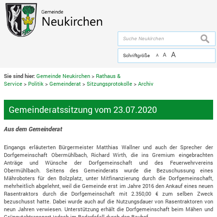
Zum Inhalt
,
zur Navigation
oder
zur Startseite
springen.
chließen
suche
A
A
Schriftgröße
A
Sie sind hier:
Gemeinde Neukirchen
>
Rathaus &
Service
>
Politik
>
Gemeinderat
>
Sitzungsprotokolle
>
Archiv
Gemeinderatssitzung vom 23.07.2020
Aus dem Gemeinderat
Eingangs erläuterten Bürgermeister Matthias Wallner und auch der Sprecher der
Dorfgemeinschaft Obermühlbach, Richard Wirth, die ins Gremium eingebrachten
Anträge und Wünsche der Dorfgemeinschaft und des Feuerwehrvereins
Obermühlbach. Seitens des Gemeinderats wurde die Bezuschussung eines
Mähroboters für den Bolzplatz, unter Mitfinanzierung durch die Dorfgemeinschaft,
mehrheitlich abgelehnt, weil die Gemeinde erst im Jahre 2016 den Ankauf eines neuen
Rasentraktors durch die Dorfgemeinschaft mit 2.350,00 € zum selben Zweck
bezuschusst hatte. Dabei wurde auch auf die Nutzungsdauer von Rasentraktoren von
neun Jahren verwiesen. Unterstützung erhält die Dorfgemeinschaft beim Mähen und
Grüngutabtransport jedoch im Bedarfsfall durch den Bauhof.