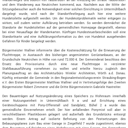
und dem Wanderweg aus Neukirchen kommend, aus. Nachdem aus der Mitte der
Sitzungsbesucher auch die Notwendigkeit einer solchen Einrichtung in Untermühlbach
dargelegt wurde, wird nach der Standortfestlegung auch hier eine weitere
Hundetoilette aufgestellt werden. Um der Hundekotproblematik weiter entgegen zu
wirken, soll zudem weiter Aufklärung betrieben werden. So werden demnächst die
Standorte der Hundetoiletten auf der gemeindlichen Homepage dargestellt, ebenso
bei einer Neuauflage der Wanderkarten. Künftigen Hundesteuerbescheiden soll eine
Standortkarte und eine Aufklärungsinformation zu den von Hundekot ausgehenden
Gefahren für Rinder beigelegt werden.
Bürgermeister Wallner informierte über die Kostenschätzung für die Erneuerung der
Fluchttreppe, in Austausch des bisherigen angemieteten Gerüstanbaues, an der
Grundschule Neukirchen in Höhe von rund 72.000 €. Der Gemeinderat beschloss den
Ersatz des Provisoriums durch eine neue Fluchttreppe in verzinkter
Stahlbauausführung vornehmen zu wollen und erteilte hierzu zugleich den
Planungsauftrag an das Architekturbüro Winkler Architekten, Wörth a.d. Donau.
Künftig entsendet die Gemeinde in den Regionalentwicklungsverein Straubing-Bogen
e.V. den Ersten Bürgermeister Matthias Wallner und in Vertretungsfolge den Zweiten
Bürgermeister Robert Zimmerer und die Dritte Bürgermeisterin Gabriele Hastreiter.
Den Bauanträgen auf Nutzungsänderung eines Speichers zu Wohnraum innerhalb
einer Nutzungseinheit in Untermühlbach 9 a und auf Errichtung eines
Geräteschuppens mit Pony-Offenstall und Sandplatz, Bühel 2 a wurde das
gemeindliche Einvernehmen erteilt. Der hier anfallenden Ponymist soll aber in
verschließbaren Plastikboxen gelagert und außerhalb des Grundstücks entsorgt
werden. Einem Antrag auf isolierte Befreiung von den Festsetzungen des
Bebauungsplanes zum Bau einer Garage in Ziegelfeld 7 wurde zugestimmt, ebenso
dem Bauantrag auf Errichtung eines Wohnhauses mit einer Garage, Am Sonnenhang