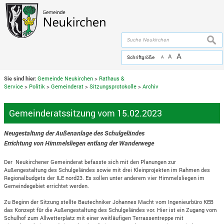
Zum Inhalt
,
zur Navigation
oder
zur Startseite
springen.
chließen
suche
A
A
Schriftgröße
A
Sie sind hier:
Gemeinde Neukirchen
>
Rathaus &
Service
>
Politik
>
Gemeinderat
>
Sitzungsprotokolle
>
Archiv
Gemeinderatssitzung vom 15.02.2023
Neugestaltung der Außenanlage des Schulgeländes
Errichtung von Himmelsliegen entlang der Wanderwege
Der Neukirchener Gemeinderat befasste sich mit den Planungen zur
Außengestaltung des Schulgeländes sowie mit drei Kleinprojekten im Rahmen des
Regionalbudgets der ILE nord23. Es sollen unter anderem vier Himmelsliegen im
Gemeindegebiet errichtet werden.
Zu Beginn der Sitzung stellte Bautechniker Johannes Macht vom Ingenieurbüro KEB
das Konzept für die Außengestaltung des Schulgeländes vor. Hier ist ein Zugang vom
Schulhof zum Allwetterplatz mit einer weitläufigen Terrassentreppe mit