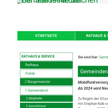
Zum Inhalt
,
zur Navigation
oder
zur Startseite
springen.
STARTSEITE
RATHAUS & 
RATHAUS & SERVICE
Sie sind hier:
Geme
Rathaus
Gemeindera
Politik
Bürgermeister
Mobilfunkversorg
Ab 2024 wird Ne
Gemeinderat
Mitglieder
Zu Beginn der Sitz
mit Stephan Kolb v
Ausschüsse