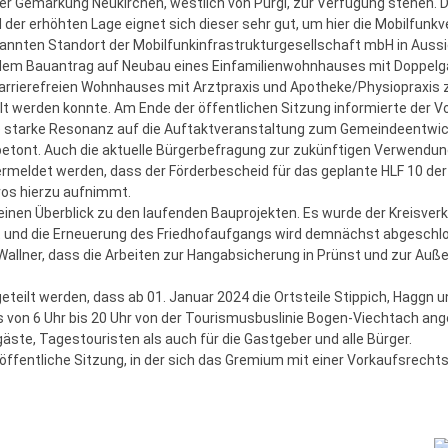
r Gemarkung Neukirchen, westlich von Pürgl, zur Verfügung stehen. 
er erhöhten Lage eignet sich dieser sehr gut, um hier die Mobilfunk
annten Standort der Mobilfunkinfrastrukturgesellschaft mbH in Aussic
 dem Bauantrag auf Neubau eines Einfamilienwohnhauses mit Doppelg
arrierefreien Wohnhauses mit Arztpraxis und Apotheke/Physiopraxis z
lt werden konnte. Am Ende der öffentlichen Sitzung informierte der 
ie starke Resonanz auf die Auftaktveranstaltung zum Gemeindeentw
ont. Auch die aktuelle Bürgerbefragung zur zukünftigen Verwendung de
ermeldet werden, dass der Förderbescheid für das geplante HLF 10 de
os hierzu aufnimmt.
einen Überblick zu den laufenden Bauprojekten. Es wurde der Kreisver
t und die Erneuerung des Friedhofaufgangs wird demnächst abgeschl
 Wallner, dass die Arbeiten zur Hangabsicherung in Prünst und zur Au
eteilt werden, dass ab 01. Januar 2024 die Ortsteile Stippich, Haggn
s von 6 Uhr bis 20 Uhr von der Tourismusbuslinie Bogen-Viechtach an
äste, Tagestouristen als auch für die Gastgeber und alle Bürger.
töffentliche Sitzung, in der sich das Gremium mit einer Vorkaufsrech