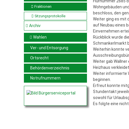
Flurnummer 2685 de
Fraktionen
Wohngebäuden und d
beschloss, den gen
Sitzungsprotokolle
Weiter ging es mit
auf Neubau eines b
Archiv
Einvernehmen ertei
Wahlen
Rückblick wurde d
Schmankerlmarkt bet
Ver- und Entsorgung
Weiterhin konnte v
Ausschreibungsbür
Ortsrecht
Weiter gab Wallner 
Heizhaus verkleide
Behördenverzeichnis
Weiter informierte
Notrufnummern
beginnen.
Erfreut konnte mitg
Stundentakt jeweil
sowohl für Urlaubsg
Es folgte eine nich