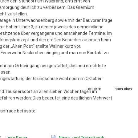
Durch den Standort am Waldrand, entfernt von
versorgung deutlich zu verbessern. Das Gremium
ht zu stellen.
arage in Unterwachsenberg sowie mit der Bauvoranfrage
ur Hohen Linde 3, zu denen jeweils das gemeindliche
Vorsitzende über vergangene und anstehende Termine. Im
icklungskonzept und den großen Besucherzuspruch beim
r „Alten Post“ stellte Wallner kurz vor.
r Feuerwehr Neukirchen einging und man nun Kontakt zu
kehr am Ortseingang neu gestaltet, das neu errichtete
ossen.
ßengestaltung der Grundschule wohl noch im Oktober
drucken
nach oben
 und Taussersdorf an allen sieben Wochentagen im
gefahren werden. Dies bedeutet eine deutlichen Mehrwert
tsanfrage befasste.