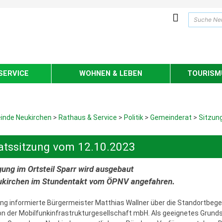
SERVICE
WOHNEN & LEBEN
TOURISMU
inde Neukirchen
>
Rathaus & Service
>
Politik
>
Gemeinderat
>
Sitzung
tssitzung vom 12.10.2023
ung im Ortsteil Sparr wird ausgebaut
ukirchen im Stundentakt vom ÖPNV angefahren.
ung informierte Bürgermeister Matthias Wallner über die Standortbeg
on der Mobilfunkinfrastrukturgesellschaft mbH. Als geeignetes Grund