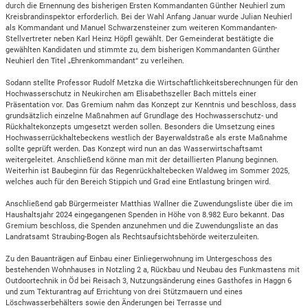
durch die Ernennung des bisherigen Ersten Kommandanten Günther Neuhierl zum
Kreisbrandinspektor erforderlich. Bei der Wahl Anfang Januar wurde Julian Neuhierl
als Kommandant und Manuel Schwarzensteiner zum weiteren Kommandanten-
Stellvertreter neben Karl Heinz Höpfl gewählt. Der Gemeinderat bestätigte die
gewählten Kandidaten und stimmte zu, dem bisherigen Kommandanten Günther
Neuhierl den Titel „Ehrenkommandant“ zu verleihen.
Sodann stellte Professor Rudolf Metzka die Wirtschaftlichkeitsberechnungen für den
Hochwasserschutz in Neukirchen am Elisabethszeller Bach mittels einer
Präsentation vor. Das Gremium nahm das Konzept zur Kenntnis und beschloss, dass
grundsätzlich einzelne Maßnahmen auf Grundlage des Hochwasserschutz- und
Rückhaltekonzepts umgesetzt werden sollen. Besonders die Umsetzung eines
Hochwasserrückhaltebeckens westlich der Bayerwaldstraße als erste Maßnahme
sollte geprüft werden. Das Konzept wird nun an das Wasserwirtschaftsamt
weitergeleitet. Anschließend könne man mit der detaillierten Planung beginnen.
Weiterhin ist Baubeginn für das Regenrückhaltebecken Waldweg im Sommer 2025,
welches auch für den Bereich Stippich und Grad eine Entlastung bringen wird.
Anschließend gab Bürgermeister Matthias Wallner die Zuwendungsliste über die im
Haushaltsjahr 2024 eingegangenen Spenden in Höhe von 8.982 Euro bekannt. Das
Gremium beschloss, die Spenden anzunehmen und die Zuwendungsliste an das
Landratsamt Straubing-Bogen als Rechtsaufsichtsbehörde weiterzuleiten.
Zu den Bauanträgen auf Einbau einer Einliegerwohnung im Untergeschoss des
bestehenden Wohnhauses in Notzling 2 a, Rückbau und Neubau des Funkmastens mit
Outdoortechnik in Öd bei Reisach 3, Nutzungsänderung eines Gasthofes in Haggn 6
und zum Tekturantrag auf Errichtung von drei Stützmauern und eines
Löschwasserbehälters sowie den Änderungen bei Terrasse und