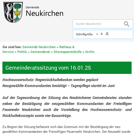
Zum Inhalt
,
zur Navigation
oder
zur Startseite
springen.
chließen
suche
A
A
Schriftgröße
A
Sie sind hier:
Gemeinde Neukirchen
>
Rathaus &
Service
>
Politik
>
Gemeinderat
>
Sitzungsprotokolle
>
Archiv
Gemeinderatssitzung vom 16.01.25
Hochwasserschutz: Regenrückhaltebecken werden geplant
Neugewählte Kommandanten bestätigt – Tagespflege startet im Juni
Auf der Tagesordnung der Sitzung des Neukirchener Gemeinderates standen
neben der Bestätigung der neugewählten Kommandanten der Freiwilligen
Feuerwehr Neukirchen auch die Vorstellung des Hochwasserschutz- und
Rückhaltekonzepts sowie vier Bauanträge.
Zu Beginn der Sitzung befasste sich das Gremium mit der Bestätigung der neu
gewählten Kommandanten der Freiwilligen Feuerwehr Neukirchen. Die Neuwahl wurde